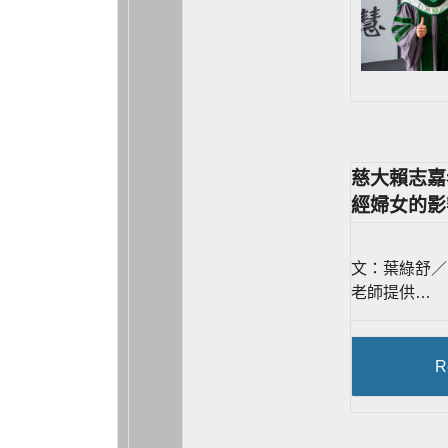
慈大賴志嘉
經婦女的影
文：葉綠舒／
老師提供…
R