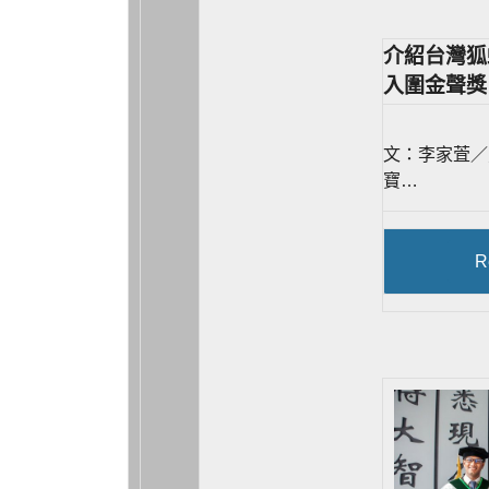
介紹台灣狐
入圍金聲獎
文：李家萓／照
寶…
R