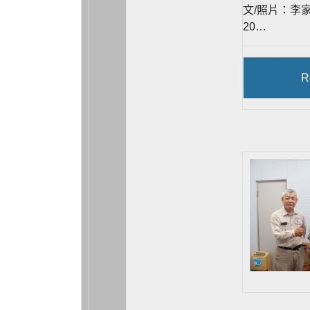
文/照片：李家
20…
R