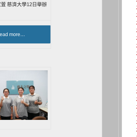
萓 慈濟大學12日舉辦
ead more…