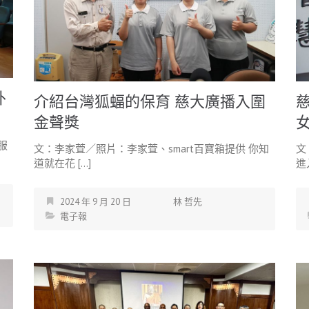
外
介紹台灣狐蝠的保育 慈大廣播入圍
金聲獎
服
文：李家萓／照片：李家萓、smart百寶箱提供 你知
文
道就在花 […]
進
2024 年 9 月 20 日
林 哲先
電子報