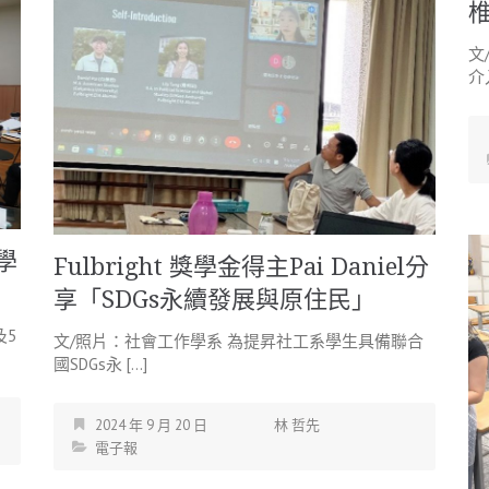
文
介
學
Fulbright 獎學金得主Pai Daniel分
享「SDGs永續發展與原住民」
及5
文/照片：社會工作學系 為提昇社工系學生具備聯合
國SDGs永 […]
2024 年 9 月 20 日
林 哲先
電子報