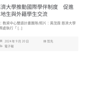
慈濟大學推動國際學伴制度 促進
本地生與外籍學生交流
：教資中心雙語計畫團隊/照片：黃茂霖 慈濟大學
際處執行「 […]
2024 年 9 月 20 日
林 哲先
電子報