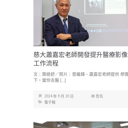
慈大蕭嘉宏老師開發提升醫療影像
工作流程
文：葉綠舒／照片：曾繼鋒、蕭嘉宏老師提供 想
下，當你去醫 […]
2024 年 9 月 20 日
林 哲先
電子報