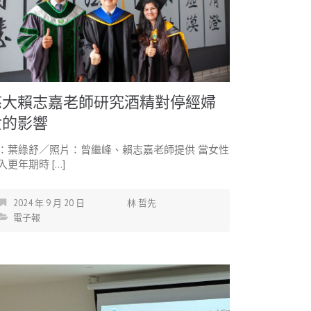
慈大賴志嘉老師研究酒精對停經婦
女的影響
：葉綠舒／照片：曾繼峰、賴志嘉老師提供 當女性
入更年期時 […]
2024 年 9 月 20 日
林 哲先
電子報