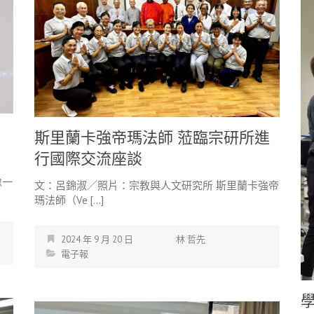
斯里蘭卡強帝瑪法師 蒞臨宗研所進
行國際交流座談
像一
文：呂錦淑／照片：宗教與人文研究所 斯里蘭卡強帝
瑪法師（Ve […]
2024 年 9 月 20 日
林 哲先
電子報