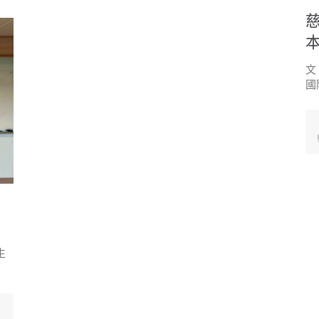
文
國
生