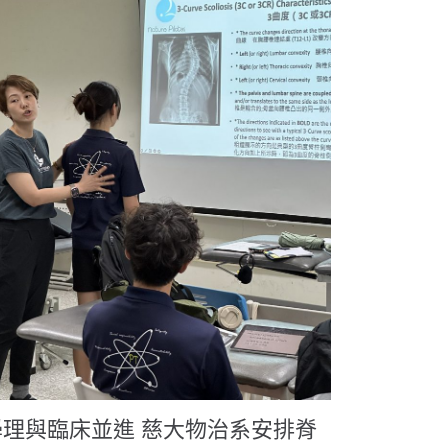
學理與臨床並進 慈大物治系安排脊