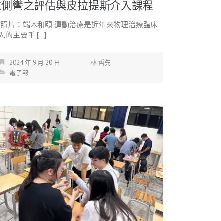
椎側彎之評估與皮拉提斯介入課程
/照片：端木和頤 運動治療是近年來物理治療臨床
入的主要手 […]
2024 年 9 月 20 日
林 哲先
電子報