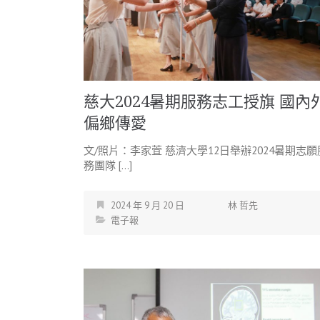
慈大2024暑期服務志工授旗 國內
偏鄉傳愛
文/照片：李家萓 慈濟大學12日舉辦2024暑期志願
務團隊 […]
2024 年 9 月 20 日
林 哲先
電子報