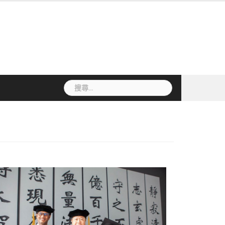
搜
尋
關
鍵
字: