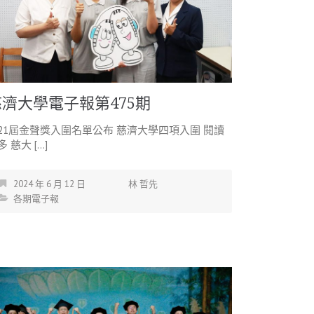
慈濟大學電子報第475期
21屆金聲獎入圍名單公布 慈濟大學四項入圍 閱讀
多 慈大 […]
2024 年 6 月 12 日
林 哲先
各期電子報