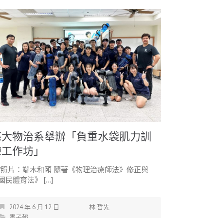
慈大物治系舉辦「負重水袋肌力訓
練工作坊」
/照片：端木和頤 隨著《物理治療師法》修正與
國民體育法》 […]
2024 年 6 月 12 日
林 哲先
電子報