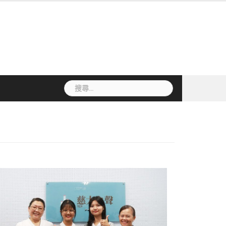
搜
尋
關
鍵
字: