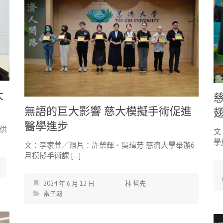
大
無語的巨大影響 慈大模擬手術促進
醫學進步
供
文
學
文：李家萓／照片：許榮輝、吳瑋芳 慈濟大學舉辦6
月模擬手術課 […]
2024 年 6 月 12 日
林 哲先
電子報