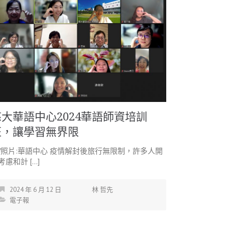
慈大華語中心2024華語師資培訓
班，讓學習無界限
/照片:華語中心 疫情解封後旅行無限制，許多人開
考慮和計 […]
2024 年 6 月 12 日
林 哲先
電子報