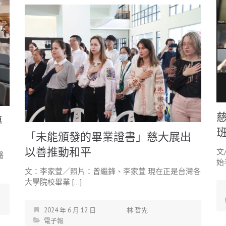
專
「未能頒發的畢業證書」慈大展出
以善推動和平
文
醫
始
文：李家萓／照片：曾繼鋒、李家萓 現在正是台灣各
大學院校畢業 […]
2024 年 6 月 12 日
林 哲先
電子報