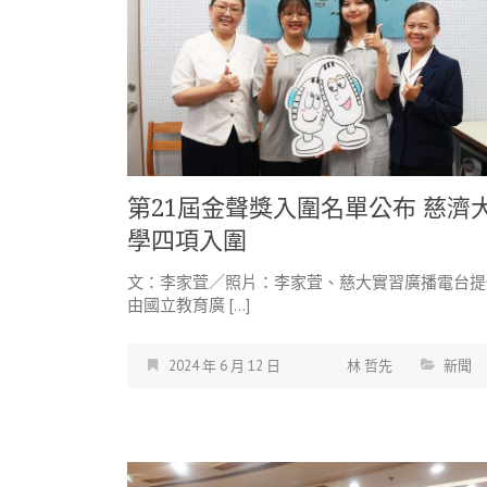
第21屆金聲獎入圍名單公布 慈濟
學四項入圍
文：李家萓／照片：李家萓、慈大實習廣播電台提
由國立教育廣 […]
2024 年 6 月 12 日
林 哲先
新聞