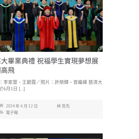
慈大畢業典禮 祝福學生實現夢想展
翅高飛
：李家萓、王碧霞／照片：許榮輝、曾繼峰 慈濟大
於6月1日 […]
2024 年 6 月 12 日
林 哲先
電子報