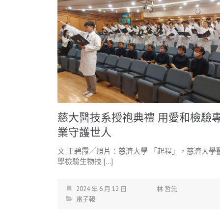
慈大醫技系授袍典禮 用愛和檢驗
業守護世人
文:王碧霞／照片：慈濟大學 「起程」，慈濟大學
學檢驗生物技 […]
2024 年 6 月 12 日
林 哲先
電子報