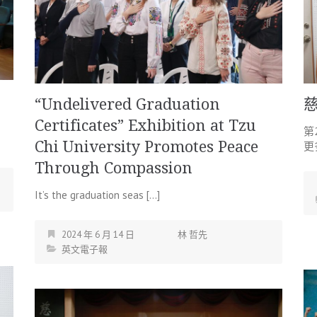
“Undelivered Graduation
Certificates” Exhibition at Tzu
第
Chi University Promotes Peace
更
Through Compassion
It’s the graduation seas […]
2024 年 6 月 14 日
林 哲先
英文電子報