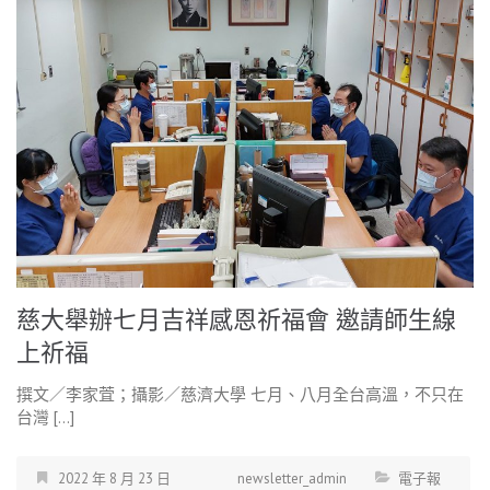
慈大舉辦七月吉祥感恩祈福會 邀請師生線
上祈福
撰文／李家萓；攝影／慈濟大學 七月、八月全台高溫，不只在
台灣 […]
2022 年 8 月 23 日
newsletter_admin
電子報