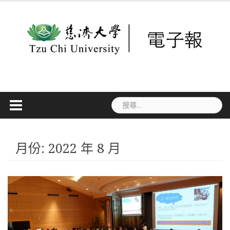
Skip
to
content
搜
尋
關
鍵
字:
月份:
2022 年 8 月