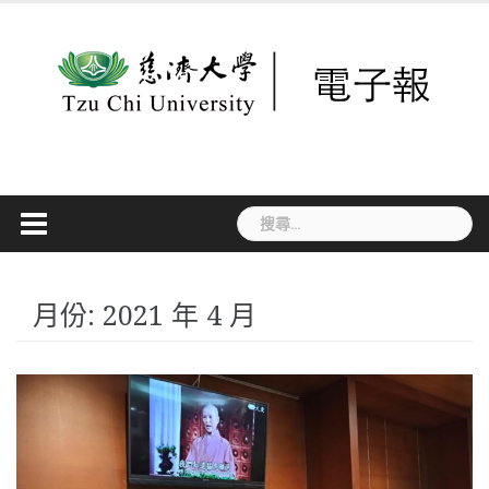
Skip
to
content
搜
尋
關
鍵
字:
月份:
2021 年 4 月