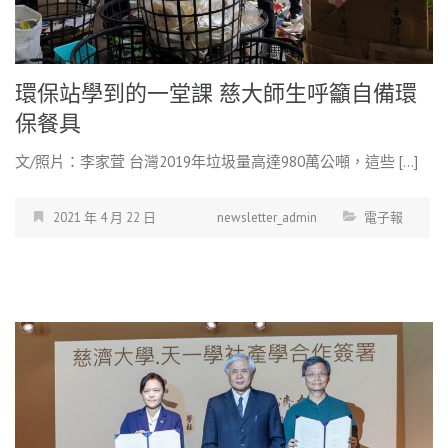
環保站學到的一堂課 慈大師生呼籲自備環
保餐具
文/照片：李家萓 台灣2019年垃圾量高達980萬公噸，這些 […]
2021 年 4 月 22 日
newsletter_admin
電子報