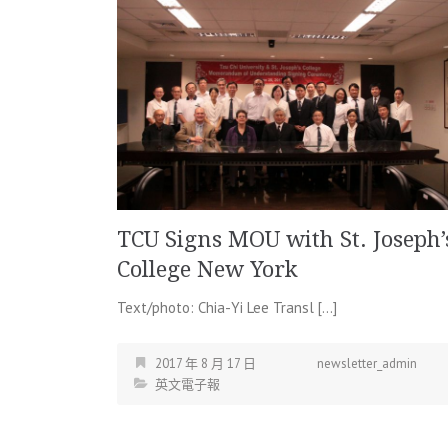
TCU Signs MOU with St. Joseph’
College New York
Text/photo: Chia-Yi Lee Transl […]
2017 年 8 月 17 日
newsletter_admin
英文電子報