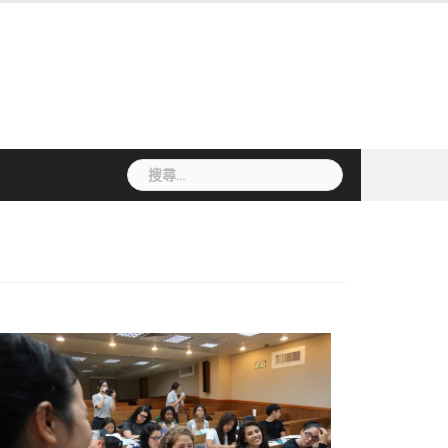
搜
尋
關
鍵
字: