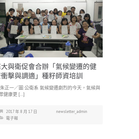
慈大與衛促會合辦「氣候變遷的健
康衝擊與調適」種籽師資培訓
:朱正一／圖:公衛系 氣候變遷劇烈的今天，氣候與
眾健康更 […]
2017 年 8 月 17 日
newsletter_admin
電子報