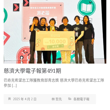
慈濟大學電子報第491期
巴奇克希望志工隊獲教育部青志獎 慈濟大學巴奇克希望志工隊
參加 […]
2025 年 4 月 2 日
林 哲先
各期電子報