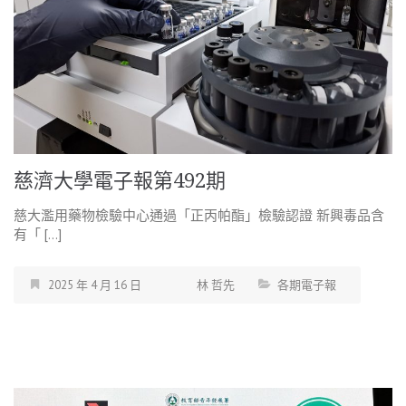
慈濟大學電子報第492期
慈大濫用藥物檢驗中心通過「正丙帕酯」檢驗認證 新興毒品含
有「 […]
2025 年 4 月 16 日
林 哲先
各期電子報