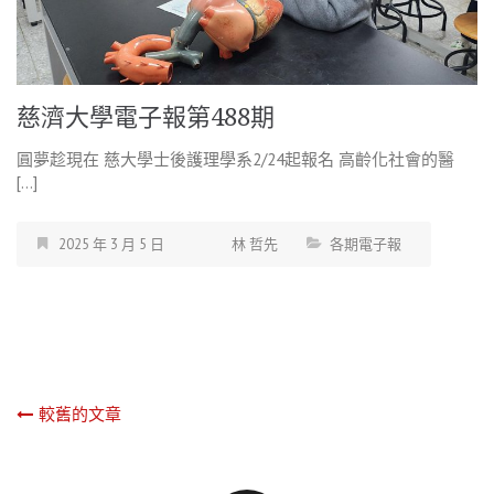
慈濟大學電子報第488期
圓夢趁現在 慈大學士後護理學系2/24起報名 高齡化社會的醫
[…]
2025 年 3 月 5 日
林 哲先
各期電子報
文
較舊的文章
章