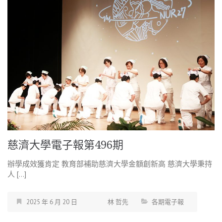
慈濟大學電子報第496期
辦學成效獲肯定 教育部補助慈濟大學金額創新高 慈濟大學秉持
人 […]
2025 年 6 月 20 日
林 哲先
各期電子報