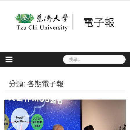
Skip
to
content
搜
尋
關
鍵
字:
分類:
各期電子報