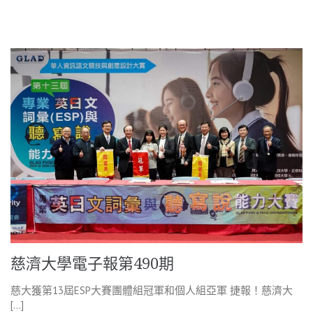
慈濟大學電子報第490期
慈大獲第13屆ESP大賽團體組冠軍和個人組亞軍 捷報！慈濟大
[…]