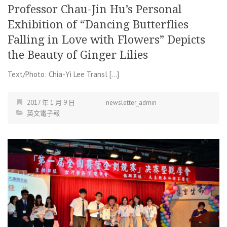
Professor Chau-Jin Hu’s Personal
Exhibition of “Dancing Butterflies
Falling in Love with Flowers” Depicts
the Beauty of Ginger Lilies
Text/Photo: Chia-Yi Lee Transl […]
2017 年 1 月 9 日
newsletter_admin
英文電子報