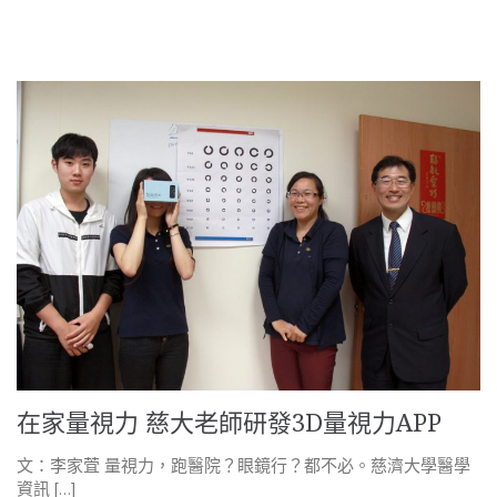
在家量視力 慈大老師研發3D量視力APP
文：李家萓 量視力，跑醫院？眼鏡行？都不必。慈濟大學醫學
資訊 […]