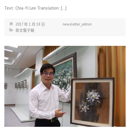
Text: Chia-Yi Lee Translation: […]
2017 年 1 月 18 日
newsletter_admin
英文電子報