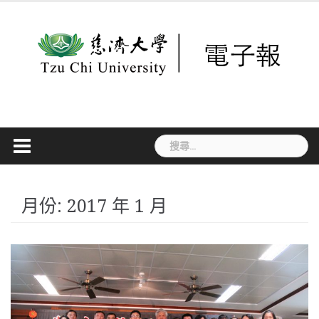
Skip
to
content
搜
尋
關
鍵
字:
月份:
2017 年 1 月