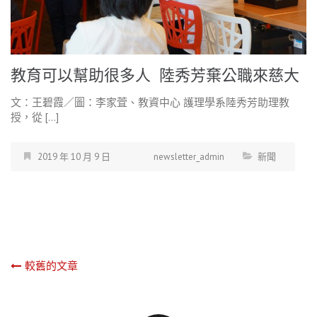
教育可以幫助很多人 陸秀芳棄公職來慈大
文：王碧霞／圖：李家萓、教資中心 護理學系陸秀芳助理教
授，從 […]
2019 年 10 月 9 日
newsletter_admin
新聞
文
較舊的文章
章