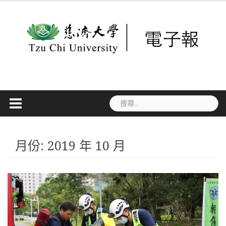
Skip
to
content
搜
尋
關
鍵
字:
月份:
2019 年 10 月