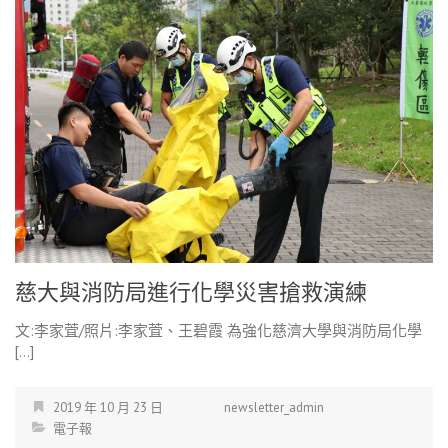
慈大與消防局進行化學災害搶救演練
文:李家萓/照片:李家萓、王碧霞 為強化慈濟大學與消防局化學
[…]
2019 年 10 月 23 日
newsletter_admin
電子報