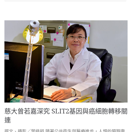
慈大曾若嘉深究 SLIT2基因與癌細胞轉移關
連
撰文、攝影／葉綠舒 隨著公共衛生與醫療進步，人類的預期壽