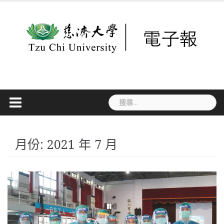
Skip
to
content
搜
尋
關
鍵
字:
月份:
2021 年 7 月