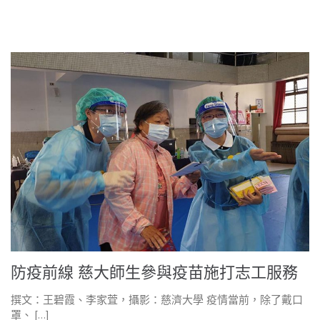
防疫前線 慈大師生參與疫苗施打志工服務
撰文：王碧霞、李家萓，攝影：慈濟大學 疫情當前，除了戴口
罩、 […]