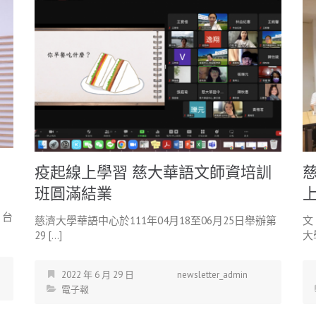
疫起線上學習 慈大華語文師資培訓
班圓滿結業
，台
慈濟大學華語中心於111年04月18至06月25日舉辦第
文
29 […]
大學
2022 年 6 月 29 日
newsletter_admin
電子報