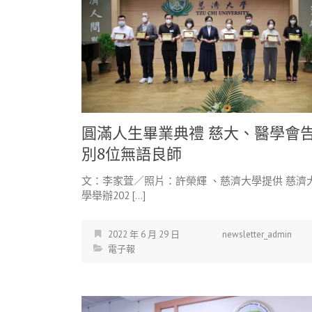
圓滿人生畢業典禮 慈大、醫學會
別8位無語良師
文：李家萓／照片：許榮輝 、慈濟大學提供 慈濟
學舉辦202 […]
2022 年 6 月 29 日
newsletter_admin
電子報