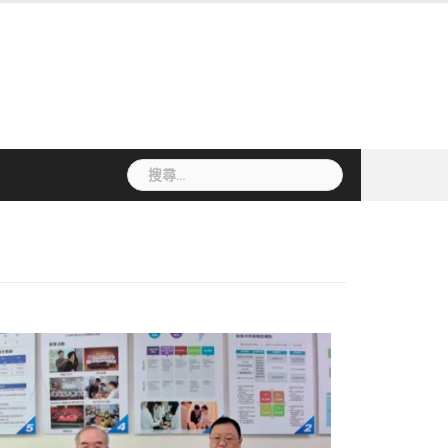
搜
尋
關
鍵
字: