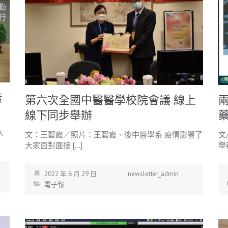
告
第六次全國中醫醫學校院會議 線上
線下同步舉辦
大
文：王碧霞／照片：王碧霞、後中醫學系 疫情影響了
文
大家面對面接 […]
舉
2022 年 6 月 29 日
newsletter_admin
電子報