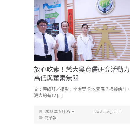
放心吃素！慈大吳育儒研究活動力
高低與葷素無關
文：葉綠舒／攝影：李家萓 你吃素嗎？根據估計
灣大約有12 […]
2022 年 6 月 29 日
newsletter_admin
電子報