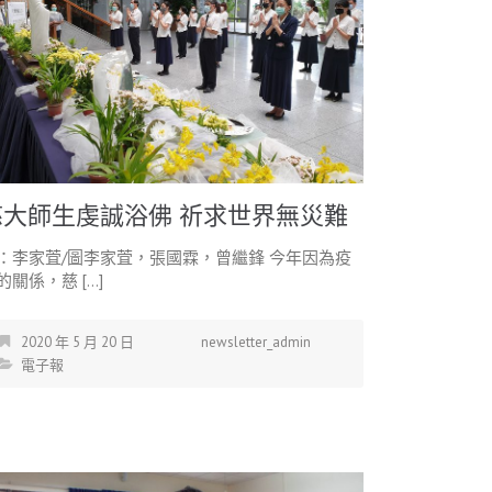
慈大師生虔誠浴佛 祈求世界無災難
：李家萓/圖李家萓，張國霖，曾繼鋒 今年因為疫
的關係，慈 […]
2020 年 5 月 20 日
newsletter_admin
電子報