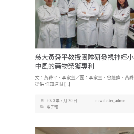
慈大黃舜平教授團隊研發視神經小
中風的藥物榮獲專利
文：黃舜平、李家萓／圖：李家萓、曾繼鋒、黃舜
提供 你知道眼 […]
2020 年 5 月 20 日
newsletter_admin
電子報