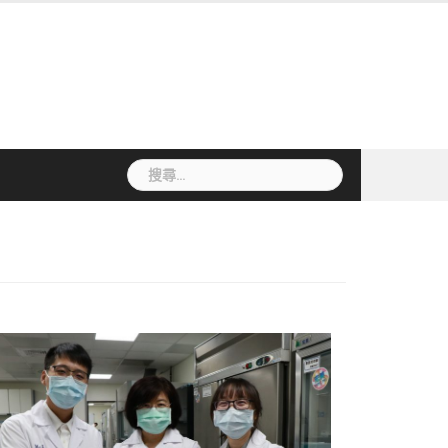
搜
尋
關
鍵
字: