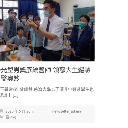
陽光型男龔彥綸醫師 領慈大生體驗
中醫奧妙
:王碧霞/圖:曾繼鋒 慈濟大學為了讓非中醫系學生也
認識中 […]
2020 年 5 月 20 日
newsletter_admin
電子報