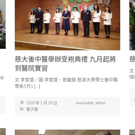
慈大後中醫舉辦受袍典禮 九月起將
到醫院實習
文
情
平
文:李家萓／圖:李家萓、曾繼鋒 慈濟大學學士後中醫
學系5月1 […]
2020 年 5 月 20 日
newsletter_admin
電子報