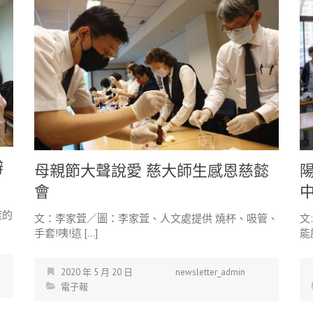
辦
母親節大聲說愛 慈大師生感恩慈懿
會
症的
文：李家萓／圖：李家萓、人文處提供 燒杯、吸管、
文
手套!咦!這 […]
能
2020 年 5 月 20 日
newsletter_admin
電子報