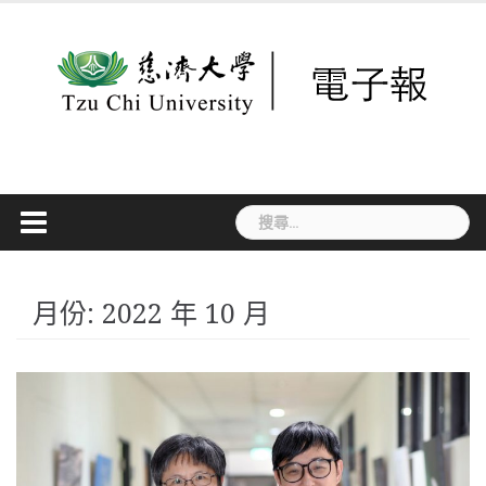
Skip
to
content
搜
尋
關
鍵
字:
月份:
2022 年 10 月