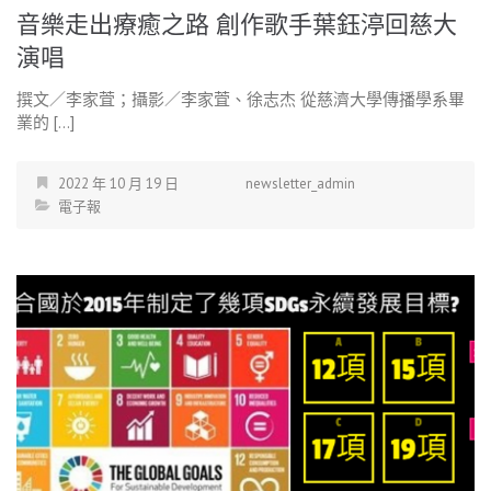
音樂走出療癒之路 創作歌手葉鈺渟回慈大
演唱
撰文／李家萓；攝影／李家萓、徐志杰 從慈濟大學傳播學系畢
業的 […]
2022 年 10 月 19 日
newsletter_admin
電子報