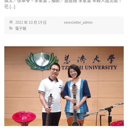
撰文／徐翠苓、李家萓；攝影／詹進德 李家萓 年輕人進災區！
花 […]
2022 年 10 月 19 日
newsletter_admin
電子報