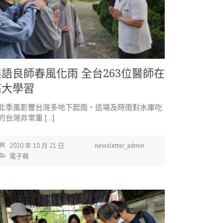
無語良師春風化雨 全台263位醫師在
慈大學習
北季風影響台灣多地下起雨，這場及時雨對水庫吃
的台灣非常重 […]
2020 年 10 月 21 日
newsletter_admin
電子報