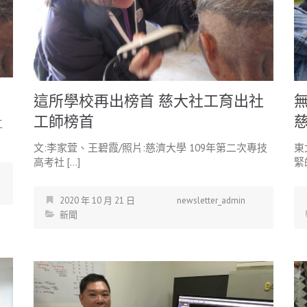
這所學校再出榜首 慈大社工育出社
工師榜首
工
文:李家萓、王碧霞/照片:慈濟大學 109年第二次專技
東
高考社 […]
緊
2020 年 10 月 21 日
newsletter_admin
新聞