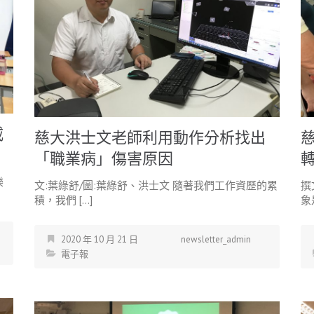
威
慈大洪士文老師利用動作分析找出
「職業病」傷害原因
樂
文:葉綠舒/圖:葉綠舒、洪士文 隨著我們工作資歷的累
撰
積，我們 […]
象
2020 年 10 月 21 日
newsletter_admin
電子報