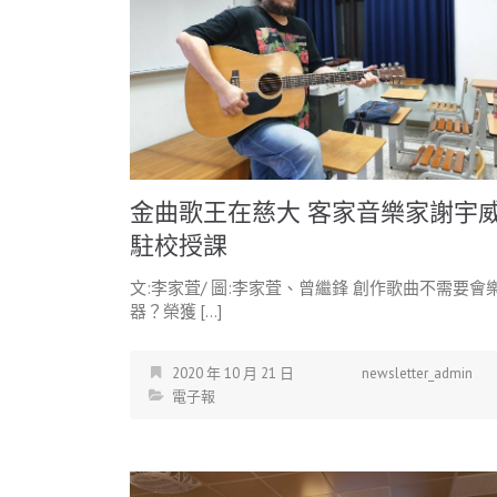
金曲歌王在慈大 客家音樂家謝宇
駐校授課
文:李家萓/ 圖:李家萓、曾繼鋒 創作歌曲不需要會
器？榮獲 […]
2020 年 10 月 21 日
newsletter_admin
電子報