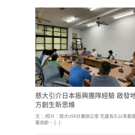
慈大引介日本振興團隊經驗 啟發
方創生新思維
文：/照片：慈大USR計畫辦公室 花蓮長久以來都
著高齡、 […]