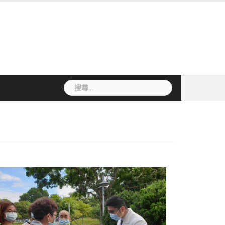
搜
尋
關
鍵
字: