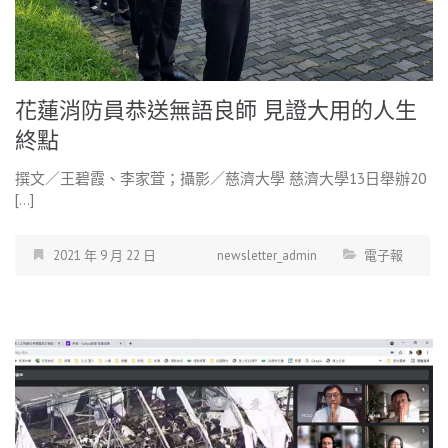
花蓮消防員恭送無語良師 見證大用的人生
終點
撰文／王碧霞、李家萓；攝影／慈濟大學 慈濟大學13日舉辦20
[…]
2021 年 9 月 22 日
newsletter_admin
電子報