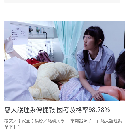
慈大護理系傳捷報 國考及格率98.78%
撰文／李家萓；攝影／慈濟大學 「拿到證照了！」慈大護理系
拿下 […]