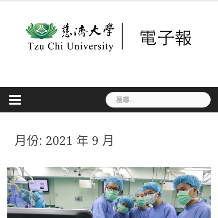
Skip
to
content
搜
尋
關
鍵
字:
月份:
2021 年 9 月