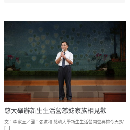
慈大舉辦新生生活營慈懿家族相見歡
文：李家萓／圖：張進和 慈濟大學新生生活營開營典禮今天(9/
[…]