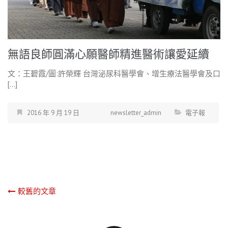
無語良師圓滿心願醫師精進醫術讓愛延續
文：王碧霞/圖:許榮輝 台灣泌尿科醫學會、增生療法醫學會及口
[…]
2016 年 9 月 19 日
newsletter_admin
電子報
文
較舊的文章
章