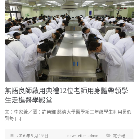
無語良師啟用典禮12位老師用身體帶領學
生走進醫學殿堂
文：李家萓／圖：許榮輝 慈濟大學醫學系三年級學生利用暑假
到每 […]
2016 年 9 月 19 日
newsletter_admin
電子報