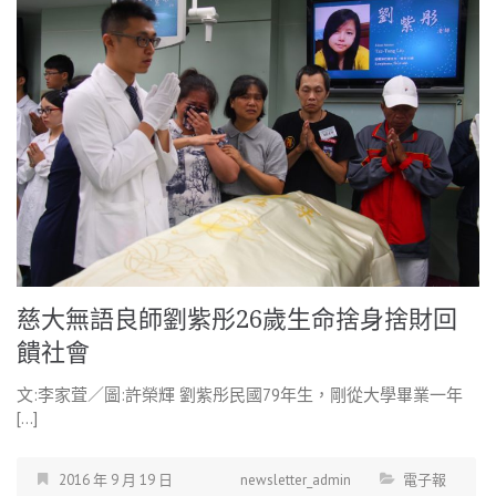
慈大無語良師劉紫彤26歲生命捨身捨財回
饋社會
文:李家萓／圖:許榮輝 劉紫彤民國79年生，剛從大學畢業一年
[…]
2016 年 9 月 19 日
newsletter_admin
電子報