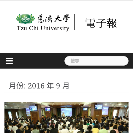
Skip
to
content
搜
尋
關
鍵
字:
月份:
2016 年 9 月