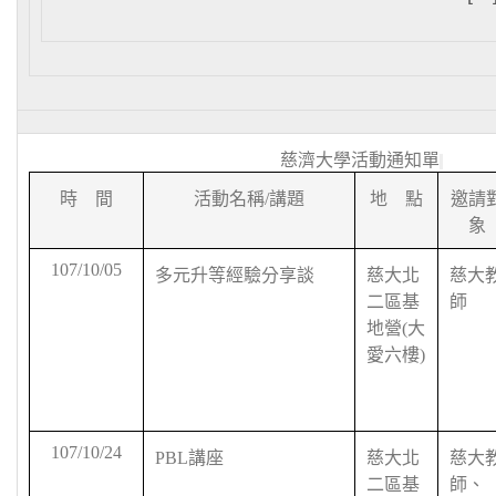
慈濟大學活動通知單
時 間
活動名稱
/
講題
地 點
邀請
象
107/10/05
多元升等經驗分享談
慈大北
慈大
二區基
師
地營
(
大
愛六樓
)
107/10/24
PBL
講座
慈大北
慈大
二區基
師、