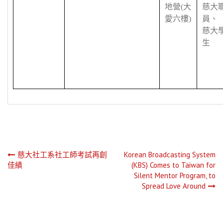
地營
(
大
慈大
愛六樓
)
員、
慈大
生
文
慈大社工系社工師考試再創
Korean Broadcasting System
佳績
(KBS) Comes to Taiwan for
章
Silent Mentor Program, to
Spread Love Around
導
覽