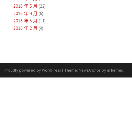
2016 年 5 月
(22)
2016 年 4 月
(6)
2016 年 3 月
(11)
2016 年 2 月
(9)
Proudly powered by WordPress
|
Theme:
NewsAnchor
by aThemes.