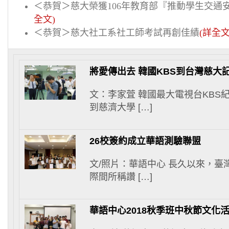
＜恭賀＞慈大榮獲
年教育部『推動學生交通
106
全文
)
＜恭賀＞慈大社工系社工師考試再創佳績
詳全
(
將愛傳出去 韓國KBS到台灣慈大
文：李家萓 韓國最大電視台KBS
到慈濟大學 […]
26校簽約成立華語測驗聯盟
文/照片：華語中心 長久以來，臺
際間所稱讚 […]
華語中心2018秋季班中秋節文化