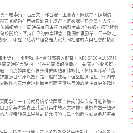
維勇、羅李菊、石展文、郭晉宏、王貴森、陳秋琴、陳圳清、
開刀前能夠在無語良師身上練習，這次課程有台灣、大陸、
1位醫師參加，同時還有日本獨協醫科大學2位醫師老師全程參
5年創校開始，堅持自己的教學理念，剛開始很孤單，但一路走
認同，印證了慈濟的理念是大家共同相信的人與社會的核心
獎」，引起韓國社會對慈濟的好奇， KBS SPECIAL紀錄片
L播出時間是晚間九點四十分在新聞播報後播出，有廣大的收視群，
題。由於韓國也有很多佛教團體和佛教徒，製作團隊希望能
規畫節目時原以為只是一般的課程，但整個過程超乎他們預
福製作人表示希透過節目將慈濟無語良師的精神讓更多韓國
雯同學在一年前就寫信給曾國藩主任詢問有沒有可能參加，
自己參與才能真正感受到其中的人文精神。她認為當一個好
的大體老師身上得到許多支持的力量，他們的愛讓他知道要
3歲往生，孩子才11歲，黃小弟看到父親生病臥床，他的心願之