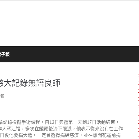
電子報
灣慈大記錄無語良師
子報
學記錄模擬手術課程，自12日典禮第一天到17日活動結束，
節目製作人蔣江福，多次在鏡頭後流下眼淚，他表示從來沒有在工作
日後他要捐大體，一定會選擇捐給慈濟，並在離開花蓮前捐