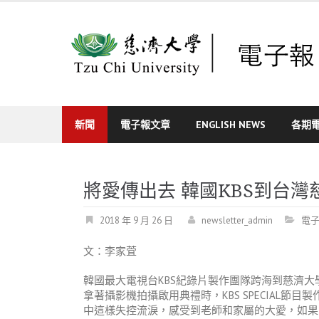
Skip
to
content
新聞
電子報文章
ENGLISH NEWS
各期
將愛傳出去 韓國KBS到台
2018 年 9 月 26 日
newsletter_admin
電
文：李家萓
韓國最大電視台KBS紀錄片製作團隊跨海到慈濟大
拿著攝影機拍攝啟用典禮時，KBS SPECIAL
中這樣失控流淚，感受到老師和家屬的大愛，如果