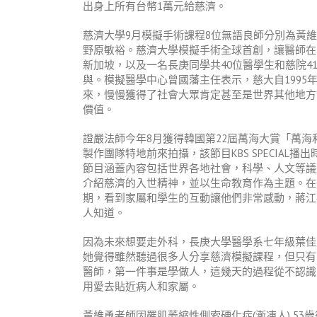
出身上所有台幣1萬元給慈濟。
慈濟大學9月模擬手術課程8位無語良師分別為黃
野原敏裕。慈濟大學模擬手術全球首創，讓醫師在
新加坡，以及一名長庚同學共40位醫學生和慈院4
與。模擬醫學中心曾國藩主任表示，慈大自199
來，慢慢獲得了社會大眾肯定甚至是世界其他地方
價值。
證嚴法師今年8月獲得韓國第22屆萬海大賞「萬海和平
製作團隊特地前來拍攝，該節目KBS SPECIA
節目涵蓋內容包括世界各地社會，科學、人文等議
介紹慈濟的入世精神，並以生命教育作為主題。在
期，看到家屬和學生的互動讓他們非常感動，蔣江
人知道。
因為未來想要走外科，長庚大學醫學系七年級葉佳
她覺得雖然聽過很多人分享慈濟模擬課程，但只有
醫師，第一件事是學做人，這幾天的過程從不認識
用愛去貼近病人和家屬。
黃維勇老師因罹肌萎縮性側索硬化症(漸凍人) 5