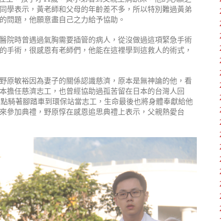
同學表示，黃老師和父母的年齡差不多，所以特別難過黃弟
的問題，他願意盡自己之力給予協助。
醫院時曾遇過氣胸需要插管的病人，從沒做過這項緊急手術
的手術，很感恩有老師們，他能在這裡學到這救人的術式，
野原敏裕因為妻子的關係認識慈濟，原本是無神論的他，看
本擔任慈濟志工，也曾經協助過孤苦留在日本的台灣人回
天七點騎著腳踏車到環保站當志工，生命最後也將身體奉獻給他
來參加典禮，野原惇在感恩追思典禮上表示，父親熱愛台