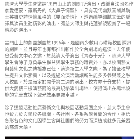
慈濟大學學生會邀請“黑門山上的劇團”所演出，改編自法國名作
家愛德蒙‧羅斯丹的《大鼻子情聖》，具有現代幽默喜鬧與騎
士英雄史詩情懷風格的《雙面愛情》，透過編導細膩文筆的編
譯與演員生動精彩的演出，讓慈大師生與花蓮鄉親觀賞了一場
精彩的演出。
黑門山上的劇團創團於1996年，是國內少數用心耕耘校園巡迴
的劇團，並且每年也有都推出新作於全台劇場的巡演，去年便
曾受藝文中心之邀，於慈濟大學演出《青春十光》，慈濟大學
學生會除了身負學生權益與學生事務的職責外，亦以校園藝文
與藝術文化之傳播為己任，適逢新生入學之際，為了讓全校學
生提升文化素養，以及透過公演活動讓新生能多多參與兼之融
入校園，於是敲定於開學第二週的演出，校方亦十分支持，提
供大愛樓三樓演藝廳的最高規格演出場地，使得演出在場地設
施的完善支援下聲光效果更顯卓越。
除了透過活動推廣藝術文化與校園活動氛圍之外，慈大學生會
也致力於與學校各機關、各社團、各系系學會間的合作，相信
各形各色的文化因學生會與社團們的努力而深植成就多元兼蓄
的慈濟大學。