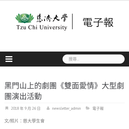
Skip
to
content
搜
尋
關
鍵
字:
黑門山上的劇團《雙面愛情》大型劇
團演出活動
2018 年 9 月 26 日
newsletter_admin
電子報
文/照片：慈大學生會