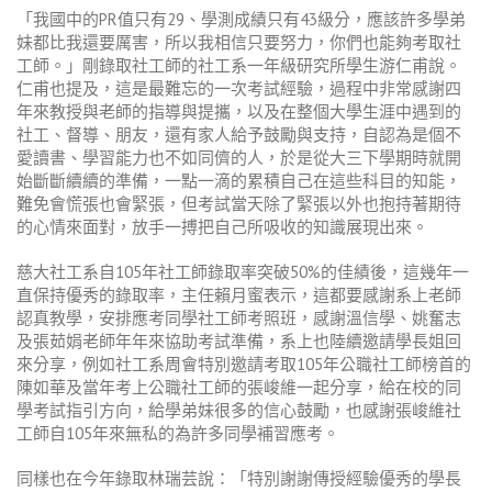
「我國中的PR值只有29、學測成績只有43級分，應該許多學弟
妹都比我還要厲害，所以我相信只要努力，你們也能夠考取社
工師。」剛錄取社工師的社工系一年級研究所學生游仁甫說。
仁甫也提及，這是最難忘的一次考試經驗，過程中非常感謝四
年來教授與老師的指導與提攜，以及在整個大學生涯中遇到的
社工、督導、朋友，還有家人給予鼓勵與支持，自認為是個不
愛讀書、學習能力也不如同儕的人，於是從大三下學期時就開
始斷斷續續的準備，一點一滴的累積自己在這些科目的知能，
難免會慌張也會緊張，但考試當天除了緊張以外也抱持著期待
的心情來面對，放手一搏把自己所吸收的知識展現出來。
慈大社工系自105年社工師錄取率突破50%的佳績後，這幾年一
直保持優秀的錄取率，主任賴月蜜表示，這都要感謝系上老師
認真教學，安排應考同學社工師考照班，感謝溫信學、姚奮志
及張茹娟老師年年來協助考試準備，系上也陸續邀請學長姐回
來分享，例如社工系周會特別邀請考取105年公職社工師榜首的
陳如華及當年考上公職社工師的張峻維一起分享，給在校的同
學考試指引方向，給學弟妹很多的信心鼓勵，也感謝張峻維社
工師自105年來無私的為許多同學補習應考。
同樣也在今年錄取林瑞芸說：「特別謝謝傳授經驗優秀的學長