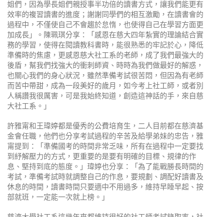
姐們，因為學長姐們親授事半功倍的讀書方式，讓我們能更有
效率的複習讀書的進度；謝謝同學們的相互激勵，在讀書會的
過程中，不僅使自己不會趨於怠惰，也使得自己在學習方面更
加成長」。陳珮琪分享：「感恩在慈大四年紮實的理論結合實
務的學習，使得在閱讀教科書時，能很熟悉的牢記於心，降低
準備時的焦慮，更感恩慈大社工系的老師，成了我們最強大的
後盾，幫我們找強大的衝刺師資、時時為我們做最好的解惑，
也關心我們的身心狀況，雖然準備考試很苦悶，但因為有老師
而苦中帶甜，成為一段美好的歲月，如今考上社工師，或者別
人稱讚我很厲害，可是我始終知道，創造這神話的手，來自慈
大社工系。」
許雅甯和王瑋婷都是優秀的公費培育生，二人目前都在慈濟基
金會任職，他們也分享考試過程的辛苦及給學弟妹的忠告，雅
甯提到：「準備國考的時間非常乏味，所有在過程中一定要找
到紓解壓力的方式，更重要的是要有明確的目標、規律的作
息、堅持到底的態度。」瑋婷也分享：「為了能戰勝長時間的
考試，準備考試時就調整自己的作息，要規劃、調配好讀書及
休息的時間，讀書時間只要適中不用過多，維持早睡早起、按
部就班，一定能一次就上榜。」
慈濟大學社工系這幾年來都維持很好的社工師考試錄取率，社