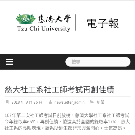
Skip
to
content
搜
尋
關
鍵
字:
慈大社工系社工師考試再創佳績
2018 年 9 月 26 日
newsletter_admin
新聞
107年第二次社工師考試日前放榜，慈濟大學社工系社工師考試
今年錄取率63%，再創佳績，遠遠高於全國的錄取率17%。慈大
社工系的亮眼表現，讓系所師生都非常興奮開心，士氣高昂。