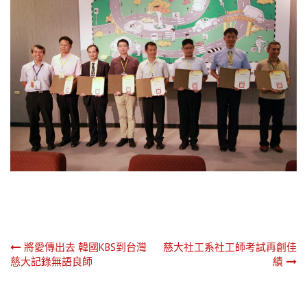
文
將愛傳出去 韓國KBS到台灣
慈大社工系社工師考試再創佳
慈大記錄無語良師
績
章
導