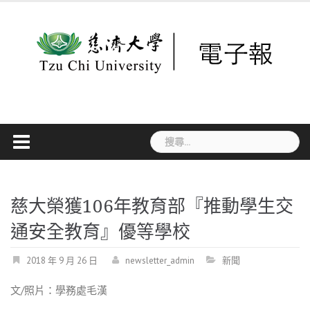
Skip
to
content
搜
尋
關
鍵
字:
慈大榮獲106年教育部『推動學生交
通安全教育』優等學校
2018 年 9 月 26 日
newsletter_admin
新聞
文/照片：學務處毛漢