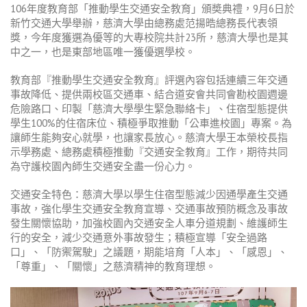
106年度教育部「推動學生交通安全教育」頒奬典禮，9月6日於
新竹交通大學舉辦，慈濟大學由總務處范揚晧總務長代表領
獎，今年度獲選為優等的大專校院共計23所，慈濟大學也是其
中之一，也是東部地區唯一獲優選學校。
教育部『推動學生交通安全教育』評選內容包括連續三年交通
事故降低、提供兩校區交通車、結合道安會共同會勘校園週邊
危險路口、印製「慈濟大學學生緊急聯絡卡」、住宿型態提供
學生100%的住宿床位、積極爭取推動「公車進校園」專案。為
讓師生能夠安心就學，也讓家長放心。慈濟大學王本榮校長指
示學務處、總務處積極推動『交通安全教育』工作，期待共同
為守護校園內師生交通安全盡一份心力。
交通安全特色：慈濟大學以學生住宿型態減少因通學產生交通
事故，強化學生交通安全教育宣導、交通事故預防概念及事故
發生關懷協助，加強校園內交通安全人車分道規劃、維護師生
行的安全，減少交通意外事故發生；積極宣導「安全過路
口」、「防禦駕駛」之議題，期能培育「人本」、「感恩」、
「尊重」、「關懷」之慈濟精神的教育理想。