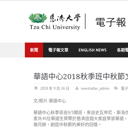
Skip
to
content
新聞
電子報文章
ENGLISH NEWS
各期
華語中心2018秋季班中秋節
2018 年 9 月 26 日
newsletter_admin
電
文/照片:華語中心
華語中心秋季班自9/3開班，來自史瓦帝尼、斯洛
家共45位華語生齊聚於慈濟這個大家庭學習華語
做月餅，創造中秋節的美好的回憶。