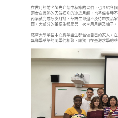
在做月餅前老師先介紹中秋節的習俗，也介紹各個
適合在微熱的天氣裡吃的冰皮月餅，也準備各種不
內陷就完成冰皮月餅，華語生都迫不及待想要品嚐
面，大部分的華語生都是第一次享用月餅及柚子，
慈濟大學華語中心將華語生都當做自己的家人，在
異鄉學華語的同學們相聚，讓獨自在臺灣求學的華