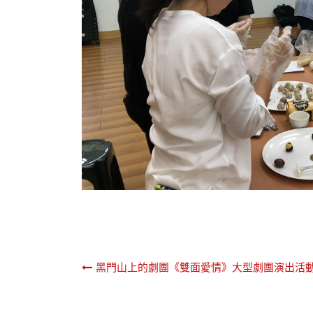
文
黑門山上的劇團《雙面愛情》大型劇團演出活
章