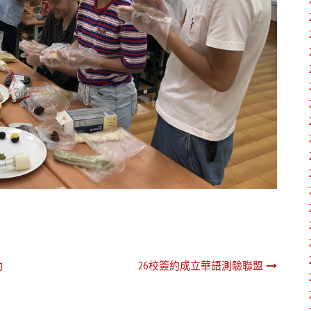
動
26校簽約成立華語測驗聯盟