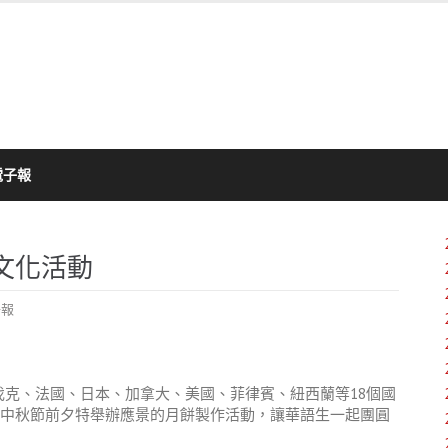
電子報
文化活動
子報
伐克、法國、日本、加拿大、美國、菲律賓、紐西蘭等18個國
。中秋節前夕特舉辦應景的月餅製作活動，讓華語生一起團圓