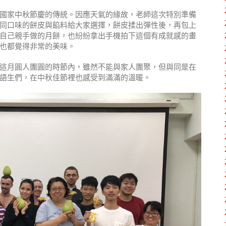
國家中秋節慶的傳統。因應天氣的緣故，老師這次特別準備
同口味的餅皮與餡料給大家選擇，餅皮揉出彈性後，再包上
自己親手做的月餅，也紛紛拿出手機拍下這個有成就感的畫
也都覺得非常的美味。
這月圓人團圓的時節內，雖然不能與家人團聚，但與同是在
語生們，在中秋佳節裡也感受到滿滿的溫暖。