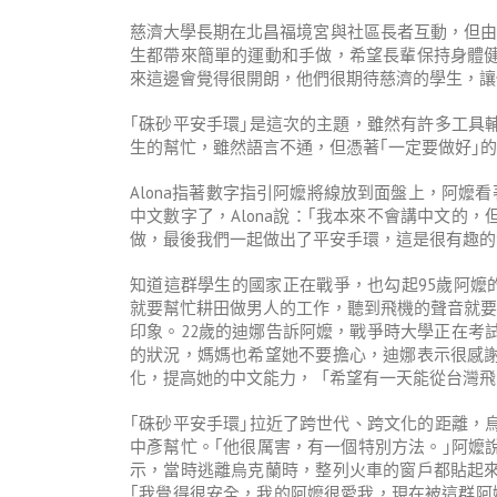
慈濟大學長期在北昌福境宮與社區長者互動，但由
生都帶來簡單的運動和手做，希望長輩保持身體
來這邊會覺得很開朗，他們很期待慈濟的學生，讓
｢硃砂平安手環｣是這次的主題，雖然有許多工具
生的幫忙，雖然語言不通，但憑著｢一定要做好｣
Alona指著數字指引阿嬤將線放到面盤上，阿嬤看
中文數字了，Alona說：｢我本來不會講中文的
做，最後我們一起做出了平安手環，這是很有趣的
知道這群學生的國家正在戰爭，也勾起95歲阿嬤的
就要幫忙耕田做男人的工作，聽到飛機的聲音就要
印象。22歲的迪娜告訴阿嬤，戰爭時大學正在考
的狀況，媽媽也希望她不要擔心，迪娜表示很感
化，提高她的中文能力，「希望有一天能從台灣飛
｢硃砂平安手環｣拉近了跨世代、跨文化的距離，
中彥幫忙。｢他很厲害，有一個特別方法。｣阿嬤
示，當時逃離烏克蘭時，整列火車的窗戶都貼起
｢我覺得很安全，我的阿嬤很愛我，現在被這群阿