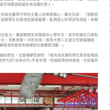
安手環要送給留在烏克蘭的家人。
看到烏克蘭學子特別主動上前表達關心，鍾先生說：「很歡迎
望這群學生在慈濟這個搖籃裡，能夠放心的學習有成就，有朝
0位抵台，暑假期間先到華語中心學中文，其中有幾位已經有
中文，多數是第一次到台灣，慈濟大學人文處主任劉議鍾說：
解慈濟的慈善有做哪些社會關懷活動。」
廟的歷史，也當場擲筊詢問：｢看到烏克蘭的學生來到這裡高
跨世代的｢台烏合作｣平安手環，祝福疫情快快度過，也祝福世