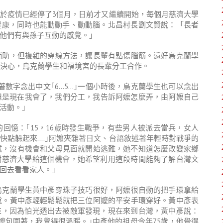
於疫情已經停了3個月，日前才又繼續開始，每個月慈濟大學
健康，同時也能動動手、動動腦。北昌村長劉文賢說：「長者
他們有與孫子互動的感覺。」
輔助，但複雜的穿線方法，讓長輩有點傷腦筋。還好烏克蘭學
的決心，烏克蘭學生和福境宮的長輩分工合作。
著數字念出中文｢6…5…｣一個小時後，烏克蘭學生也可以念出
，但是現在我會了，我們分工，我告訴阿嬤怎麼弄，由阿嬷自己
活動。｣
回憶：｢15，16歲時發生戰爭，有些男人被派去當兵，女人
快點躲起來….｣阿嬤夾雜著日文、台語敘述著年輕時對戰爭的
試，沒有機會和父母見面就開始逃難，她不知道怎麼改變家鄉
謝慈濟大學給這個機會，她希望利用這段時間能夠了解台灣文
回去看看家人。」
烏克蘭學生黃中彥穿珠子技巧很好，阿嬤很自動的把手環拿給
說。黃中彥輕輕鬆鬆就把三位阿嬤的平安手環穿好。黃中彥表
來，因為怕光透出去被敵軍發現，現在來到台灣，黃中彥說：
嬤包圍著，我覺得很溫暖。｣中彥他的祖母今年75歲，他覺得