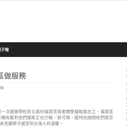
電子報
區做服務
報
第一次跟著學校到北昌村福境宮長者關懷據點當志工，福境宮
新聞有看到他們國家正在打戰，很可憐，還特別詢問他們是否
烏克蘭學子感受到台灣人的溫暖。