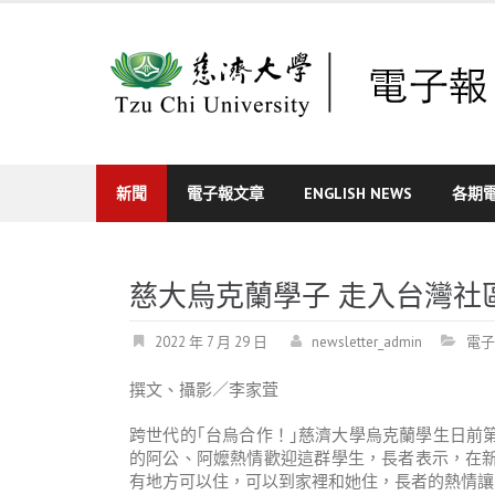
Skip
to
content
新聞
電子報文章
ENGLISH NEWS
各期
慈大烏克蘭學子 走入台灣社
2022 年 7 月 29 日
newsletter_admin
電子
撰文、攝影／李家萓
跨世代的｢台烏合作！｣慈濟大學烏克蘭學生日前
的阿公、阿嬤熱情歡迎這群學生，長者表示，在
有地方可以住，可以到家裡和她住，長者的熱情讓