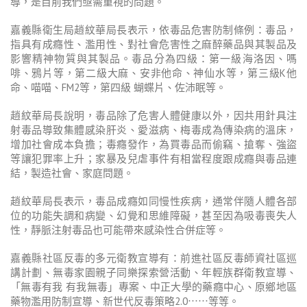
導，是目前我們亟需重視的問題。
嘉義縣衛生局趙紋華局長表示，依毒品危害防制條例：毒品，
指具有成癮性、濫用性、對社會危害性之麻醉藥品與其製品及
影響精神物質與其製品。毒品分為四級：第一級海洛因、嗎
啡、鴉片等，第二級大麻、安非他命、神仙水等，第三級K他
命、喵喵、FM2等，第四級 蝴蝶片、佐沛眠等。
趙紋華局長說明，毒品除了危害人體健康以外，因共用針具注
射毒品導致集體感染肝炎、愛滋病、梅毒成為傳染病的溫床，
增加社會成本負擔；毒癮發作，為買毒品而偷竊、搶奪、強盜
等讓犯罪率上升；家暴及兒虐事件有相當程度跟成癮與毒品連
結，製造社會、家庭問題。
趙紋華局長表示，毒品成癮如同慢性疾病，通常伴隨人體各部
位的功能失調和病變、幻覺和思維障礙，甚至因為吸毒喪失人
性，靜脈注射毒品也可能帶來感染性合併症等。
嘉義縣社區反毒的多元衛教宣導有：前進社區反毒師資社區巡
講計劃、無毒家園親子同樂探索營活動、年輕族群衛教宣導、
「無毒有我 有我無毒」專案、中正大學的藥癮中心、原鄉地區
藥物濫用防制宣導、新世代反毒策略2.0
⋯⋯
等等。