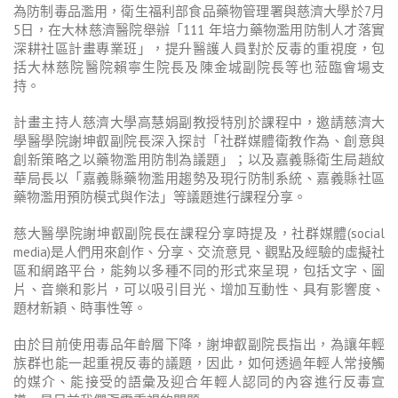
為防制毒品濫用，衛生福利部食品藥物管理署與慈濟大學於7月
5日，在大林慈濟醫院舉辦「111 年培力藥物濫用防制人才落實
深耕社區計畫專業班」，提升醫護人員對於反毒的重視度，包
括大林慈院醫院賴寧生院長及陳金城副院長等也蒞臨會場支
持。
計畫主持人慈濟大學高慧娟副教授特別於課程中，邀請慈濟大
學醫學院謝坤叡副院長深入探討「社群媒體衛教作為、創意與
創新策略之以藥物濫用防制為議題」；以及嘉義縣衛生局趙紋
華局長以「嘉義縣藥物濫用趨勢及現行防制系統、嘉義縣社區
藥物濫用預防模式與作法」等議題進行課程分享。
慈大醫學院謝坤叡副院長在課程分享時提及，社群媒體(social
media)是人們用來創作、分享、交流意見、觀點及經驗的虛擬社
區和網路平台，能夠以多種不同的形式來呈現，包括文字、圖
片、音樂和影片，可以吸引目光、增加互動性、具有影響度、
題材新穎、時事性等。
由於目前使用毒品年齡層下降，謝坤叡副院長指出，為讓年輕
族群也能一起重視反毒的議題，因此，如何透過年輕人常接觸
的媒介、能接受的語彙及迎合年輕人認同的內容進行反毒宣