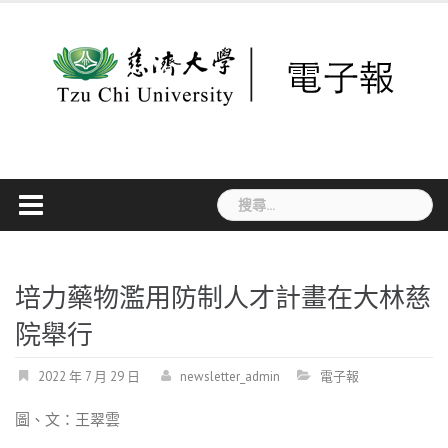
Skip
to
content
搜
尋
關
鍵
字:
培力藥物濫用防制人才計畫在大林慈
院舉行
2022 年 7 月 29 日
newsletter_admin
電子報
圖、文：王翠雲