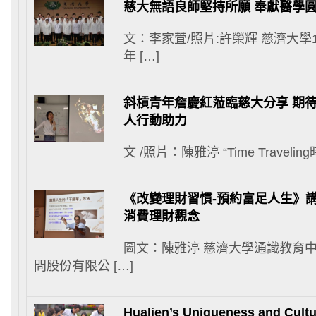
慈大無語良師堅持所願 奉獻醫學
文：李家萓/照片:許榮輝 慈濟大學1
年 […]
斜槓青年詹慶紅蒞臨慈大分享 期
人行動助力
文 /照片：陳雅渟 “Time Traveli
《改變理財習慣-預約富足人生》講
消費理財觀念
圖文：陳雅渟 慈濟大學通識教育
問股份有限公 […]
Hualien’s Uniqueness and Cultur