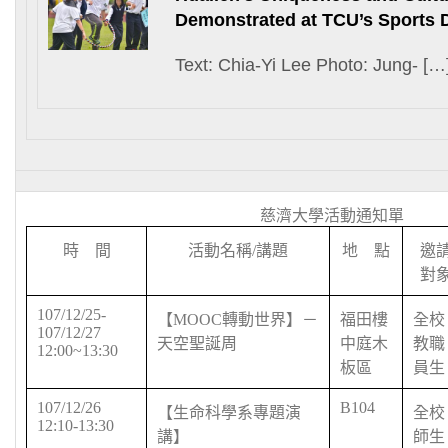
Demonstrated at TCU’s Sports 
Text: Chia-Yi Lee Photo: Jung- […
慈濟大學活動通知單
時 間
活動名稱
/
講題
地 點
邀
對
107/12/25-
【
MOOC
轉動世界】－
福田樓
全校
107/12/27
天空聖誕周
中庭木
教職
12:00~13:30
板區
員生
107/12/26
B104
【生命科學系專題演
全校
12:10-13:30
講】
師生