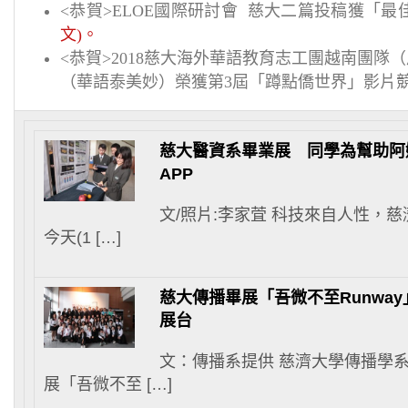
恭賀
國際研討會 慈大二篇投稿獲「最
<
>ELOE
文
。
)
恭賀
慈大海外華語教育志工團越南團隊（
<
>2018
（華語泰美妙）榮獲第
屆「蹲點僑世界」影片
3
慈大醫資系畢業展 同學為幫助阿
APP
文/照片:李家萓 科技來自人性，
今天(1 […]
慈大傳播畢展「吾微不至Runway
展台
文：傳播系提供 慈濟大學傳播學
展「吾微不至 […]