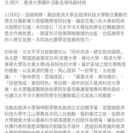
文/照片：慈濟大學課外活動及場地器材組
12月8日，因緣殊勝，藉由慈濟大學及慈濟科技大學聯合籌劃的
學生社團軟實力暨服務學習研討會，讓宜花東八所大專校院再
次相聚於花蓮。共同簽訂「泛太平洋大專校院學生社團聯盟同
意合作條款書」，期望充分發揮策略聯盟的功能，也拓展學生
的人際交友圈，共同為社團學習發展而努力。
四年前，泛太平洋五校聯盟也以「同舟共濟，師生航向國際」
為主題，期望透過東部五所(宜蘭大學、佛光大學、慈濟大學、
東華大學及台東大學)各具特色的大學，基於區域之間大學教育
的推動，以及資源的整合，齊心達到「一校學生，五校選
課」，「移地學習，雲端成就」、「藏書共享，異地備份」、
「研發育成，東部特色」等目標。兩年前加入慈濟科技大學
後，此次更邀請蘭陽技術學院及聖母醫護管理專科學校兩校，
也讓泛太平洋大專校院學生社團聯盟正式成為八校聯盟。
活動由慈濟大學謝坤叡學務長致詞正式拉開序幕，並邀請慈濟
科技大學牛江山學務長共同上台勉勵。簽約儀式之前，由慈濟
大學親善大使以優美的手語演譯慈大校歌作為開場，讓各校的
社團代表欣賞慈濟獨有的制服及手語外，透過別具意義的慈濟
大學校歌期許由慈大所培育的學生，能本著「慈悲喜捨」的精