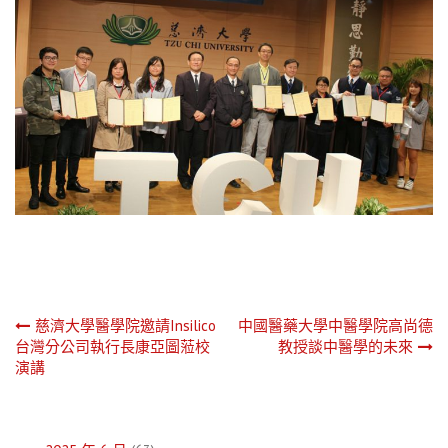
文
慈濟大學醫學院邀請Insilico
中國醫藥大學中醫學院高尚德
台灣分公司執行長康亞圖蒞校
教授談中醫學的未來
章
演講
導