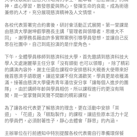
神，虛心學習，散發慈愛與熱心，發揮生命的良能，成為術德
兼修的人才，充分展現慈濟精神及人文情懷。
各校代表簽署完合約書後，研討會活動正式展開。第一堂課是
由慈濟大學謝坤叡學務長主講「管理者與領導者，思維大不
同」，謝學務長藉由許多實際案例引導學員發想，並讓自己反
思在社團中，自己到底扮演的是什麼角色。
下午，全體學員移師到慈濟科技大學，首先邀請到慈濟科技大
學人文處謝麗華主任分享「沒有頭銜 也可以領導」，除了精彩
的講演內容外，謝主任還在課程中安排慈科大親善大使帶來好
幾首慈濟手語歌選，讓這堂課不但充滿歡笑，學員更是收穫滿
滿。接著由慈濟大學優秀青年潘信安分享「讓每個人進步的團
隊」，由於講師年齡與學員相仿，所以課程進行的更沒有隔
閡，是一堂掌聲與笑聲不間斷的精彩課程。
為了讓各校代表更了解慈濟的理念，更在活動中安排「茶
道」、「花道」及「糕點製作」的課程，讓這些原本活力十足
的學員們，必須耐著性子，靜心去體會「靜思」的內涵。
主辦單位在行前通知中特別提醒各校代表需自行準備環保餐