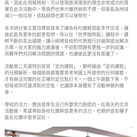
具，因此在用餐時刻，可以發現慈濟環保的理念非常成功的落
實在此次活動中，學員們也表示雖然稍有不便，但是能為地球
減少一些垃圾，這點麻煩也是可以接受的。
本次研討會主要目標就是為了讓各校社團幹部能多作交流，讓
彼此能有更多的創意發想，所以在「世界咖啡館」課程中，講
師不斷的丟出議題，讓小組裡各校的代表進行討論與提出解決
方案。在大家的腦力激盪後，不但對問題有更進一步的認識，
而夥伴們共同解決問題的情誼，也讓彼此更沒有距離了。
活動第二天還特別安排「定向課程」，期待藉由「定向課程」
的任務解析，每個組員都需要思考地圖上所提供的任何線索，
才有辦法完整的在正確的定位點打卡。一個上午跑動下來，不
但吸收到花蓮清新的空氣，也讓原本身體有了活動伸展的機
會。
學校的活力，應該是學生自己所要努力創造的，在兩天的交流
活動後，希望帶給各校社團幹部更多的活力，也期許這些種子
能在社團中發芽茁壯。