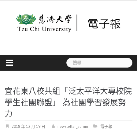
Skip
to
content
搜
尋
關
鍵
字:
宜花東八校共組「泛太平洋大專校院
學生社團聯盟」 為社團學習發展努
力
2018 年 12 月 19 日
newsletter_admin
電子報