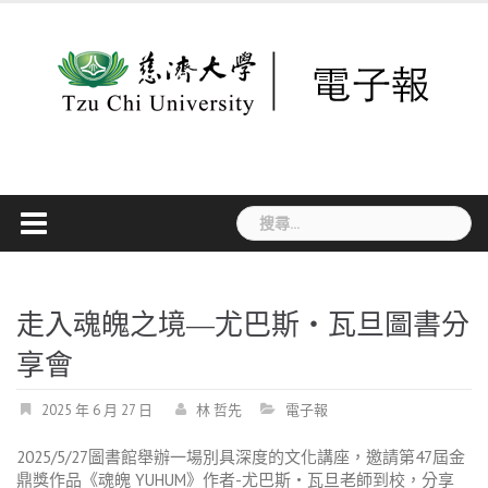
Skip
to
content
搜
尋
關
鍵
字:
走入魂魄之境—尤巴斯・瓦旦圖書分
享會
2025 年 6 月 27 日
林 哲先
電子報
2025/5/27圖書館舉辦一場別具深度的文化講座，邀請第47屆金
鼎獎作品《魂魄 YUHUM》作者-尤巴斯‧瓦旦老師到校，分享