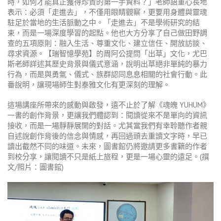
時，如何才能真正獲得珍貴的第一手資料？」老師語重心長地
表示：必須「走進去」，不僅用眼睛觀察，更要用身體與靈魂
駐足於當地的生活脈動之中。「走進去」不是學術研究的結
束，而是一場深度學習的起點。他也大方分享了自己做田野調
查的五項原則：融入生活、尊重文化、建立信任、開放訪談、
尋求資源。【瑞智憶學苑】的周阿公提問「出草」文化，尤巴
斯老師詳述其歷史背景與儀式意涵，說明出草絕非單純的暴力
行為，而是與勇氣、儀式、族群認同息息相關的社會行動。此
番說明，讓現場師生對泰雅文化有更深刻的理解。
這場講座所帶來的感動與啟發，遠不止於了解《魂魄 YUHUM》
一書的創作背景，更讓我們體認到：閱讀從來不是單向的資訊
接收，而是一場靜靜展開的對話。尤其當我們有幸聆聽作者親
自述說創作背後的信念與情感，再回過頭去重讀文字時，早已
讀出截然不同的味道。未來，圖書館仍將邀請更多書籍的作者
到校分享，讓閱讀不只是紙上旅程，更是一場心靈的遠足。
(
撰
文
/
照片：圖書館
)