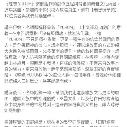
《魂魄 YUHUM》這部鉅作的創作歷程與背後的泰雅文化內涵。
這場講座，參加的不僅只校內教職員生，還有【瑞智憶學苑】
17位長者與我們共襄盛舉。
講座伊始，老師即解釋書名「YUHUM」（中文譯為:魂魄）的意
義—在泰雅語意指「沒有那個魂，就無法作戰」，這
「YUHUM」不只是精神象徵，更是一種生存的信念與戰鬥的意
志，是全書精神的核心。講座現場，老師以說故事的方式帶領
大家進入這部兩冊、30多萬字的鉅作。他的敘述節奏從容、語
氣真摯，使人彷彿隨著他的語聲翻閱紙頁，在短短一小時內穿
越山林歲月、親臨歷史戰場。這樣的沉浸感，不僅來自故事本
身的張力，更來自於他十餘年來踏遍部落、深耕田野的真實經
驗。《魂魄 YUHUM》中的每位人物、每段事件，皆源於他細細
聆聽族人口述歷史、逐字紀錄而成。
講座後半，老師話鋒一轉，帶領我們走進泰雅族文化更深的層
面。他談到族中的招魂儀式、巫醫文化，以及他在田野調查過
程中親身經歷的神秘片刻。這些內容既真實又神秘，讓人聽得
如癡如醉。
老師厚實的田野經歷，讓在場的吳李同學提問：「田野調查