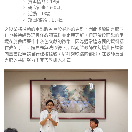
貴重儀器：
19
項
研究計畫：
600
項
活動：
18
場
新聞
/
媒體：
114
篇
之後業務推動的重點將著重於資料的更新，因此後續圖書館同
仁也將持續整理專任教師資料並定期更新，但現階段面臨的困
境在於教師著作中灰色文獻的徵集，因為通常這方面的資料都
在教師手上，館員是無法取得，所以期望教師在閱讀此日誌後
向圖書館申請自行建檔帳號，以補齊缺漏的部份，在教師及圖
書館的共同努力下完善學研人才庫