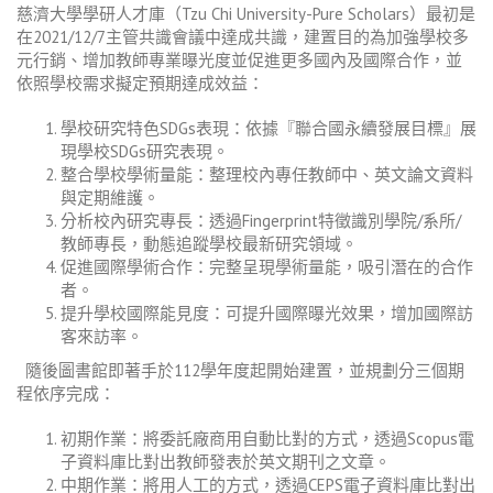
慈濟大學學研人才庫（
Tzu Chi University-Pure Scholars
）最初是
在
2021/12/7
主管共識會議中達成共識，建置目的為加強學校多
元行銷、增加教師專業曝光度並促進更多國內及國際合作，並
依照學校需求擬定預期達成效益：
學校研究特色
SDGs
表現：依據『聯合國永續發展目標』展
現學校
SDGs
研究表現。
整合學校學術量能：整理校內專任教師中、英文論文資料
與定期維護。
分析校內研究專長：透過
Fingerprint
特徵識別學院
/
系所
/
教師專長，動態追蹤學校最新研究領域。
促進國際學術合作：完整呈現學術量能，吸引潛在的合作
者。
提升學校國際能見度：可提升國際曝光效果，增加國際訪
客來訪率。
隨後圖書館即著手於
112
學年度起開始建置，並規劃分三個期
程依序完成：
初期作業：將委託廠商用自動比對的方式，透過Scopus電
子資料庫比對出教師發表於英文期刊之文章。
中期作業：將用人工的方式，透過CEPS電子資料庫比對出