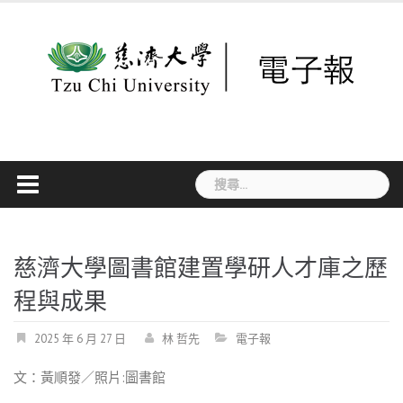
Skip
to
content
搜
尋
關
鍵
字:
慈濟大學圖書館建置學研人才庫之歷
程與成果
2025 年 6 月 27 日
林 哲先
電子報
文：黃順發／照片:圖書館