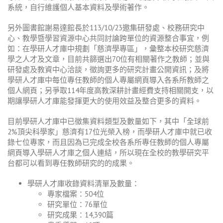
系統，自行維護個人基本資料及學術著作。
另外圖書館謝易達館長於
113/10/23
邀集研發處、校務研究中
心、教學暨學習資源中心共同討論跨單位的資源整合事宜，例
如：在學研人才庫中規劃「慈濟學專區」，彙整本校研究慈濟
學之人才及文章，目前共篩選出
70
位有相關著作之教師；並與
研發處及教資中心洽談，徵詢更多的研究計畫公開資訊；及將
學研人才庫中每位專任教師的個人專屬網頁導入各系所教師之
個人網頁；另爭取
114
年度高教深耕計畫經費支持相關開支，以
期讓學研人才庫能發揮更大的使用效益及整合更多的資料。
目前學研人才庫中已徵集資料類型及數量如下，其中「全球前
2%
頂尖科學家」慈濟有
17
位光榮入榜，而學研人才庫中就已收
錄七位專家，而且因為已完成全校各系所專任教師的個人專屬
網頁導入學研人才庫之個人連結，所以現在全校的教學研究平
台都可以看到專任教師研究的的成果。
學研人才庫收錄資料清單及數量：
專家檔案：
504
位
研究單位：
76
單位
研究成果：
14,390
篇