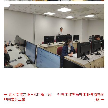
文
走入魂魄之境—尤巴斯・瓦
社會工作學系社工師考照衝刺
旦圖書分享會
班
章