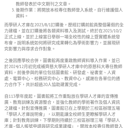
教師發表於中文期刊之文章。
後期作業：將開放本校專任教師登入系統，自行維護個人
資料。
而學研人才庫在
2023/8/1
訂購後，歷經訂購前館員整個暑假的全
力建檔，並在訂購後將各類資料導入及測試，終於在
2023/10/2
正式上線，並於上線當日舉辦一場全校性的線上暨實體系統發
布會，說明系統如何將研究成果轉化為學術影響力，並展現研
究影響力與尋求合作對象。
之後因應學校合併，圖書館再度重啟教師資料導入作業，並已
於
2024/12
月初完成補齊慈大學研人才庫中的原慈科大專任教師
資料，前後參與的單位包括圖書館、研發處、祕書室、人資
處、電算中心、校務研究中心、教資中心，感謝在各單位的通
力合作下，共計超過
20
人協助建置完成。
自
113
學年度起，圖書館將工作重點放在學研人才庫的宣傳推
廣、教育訓練及資源整合，並強化教師的學術著作及個人資訊
之建檔。針對宣傳推廣，圖書館已在上學期於三校區辦理五場
「學研人才庫說明會」，以期能讓全校師生更瞭解學研人才
庫；針對教育訓練，下學期則持續於三校區辦理三場「學研人
才庫
–
個人帳號申請與研究成果建檔」，開放本校專任教師登入