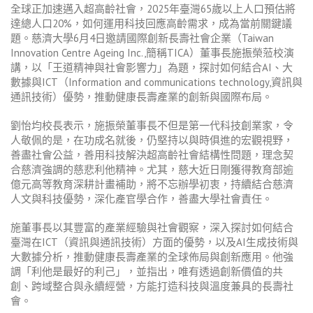
全球正加速邁入超高齡社會，2025年臺灣65歲以上人口預估將
達總人口20%，如何運用科技回應高齡需求，成為當前關鍵議
題。慈濟大學6月4日邀請國際創新長壽社會企業（Taiwan
Innovation Centre Ageing Inc.,簡稱TICA）董事長施振榮蒞校演
講，以「王道精神與社會影響力」為題，探討如何結合AI、大
數據與ICT（Information and communications technology,資訊與
通訊技術）優勢，推動健康長壽產業的創新與國際布局。
劉怡均校長表示，施振榮董事長不但是第一代科技創業家，令
人敬佩的是，在功成名就後，仍堅持以與時俱進的宏觀視野，
善盡社會公益，善用科技解決超高齡社會結構性問題，理念契
合慈濟強調的慈悲利他精神。尤其，慈大近日剛獲得教育部逾
億元高等教育深耕計畫補助，將不忘辦學初衷，持續結合慈濟
人文與科技優勢，深化產官學合作，善盡大學社會責任。
施董事長以其豐富的產業經驗與社會觀察，深入探討如何結合
臺灣在ICT（資訊與通訊技術）方面的優勢，以及AI生成技術與
大數據分析，推動健康長壽產業的全球佈局與創新應用。他強
調「利他是最好的利己」，並指出，唯有透過創新價值的共
創、跨域整合與永續經營，方能打造科技與溫度兼具的長壽社
會。