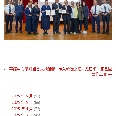
文
華語中心舉辦語言交換活動
走入魂魄之境—尤巴斯・瓦旦圖
書分享會
章
導
2025 年 6 月
(63)
覽
2025 年 5 月
(66)
2025 年 4 月
(72)
2025 年 3 月
(45)