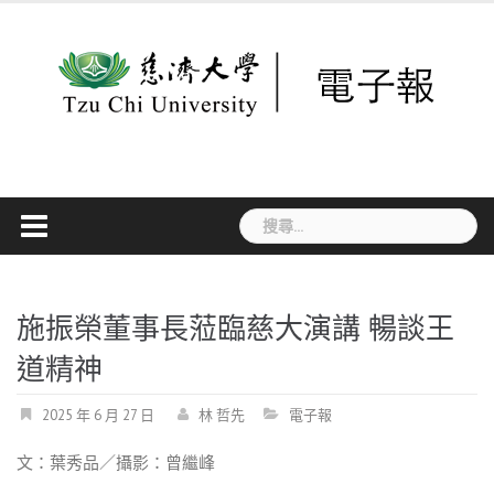
Skip
to
content
搜
尋
關
鍵
字:
施振榮董事長蒞臨慈大演講 暢談王
道精神
2025 年 6 月 27 日
林 哲先
電子報
文：葉秀品／攝影：曾繼峰