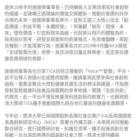
退休20多年的施振榮董事長，仍持續投入企業改革和社會創新
的倡議，並建構王道理論的價值交換體系，推動社會邁向共存
共榮的未來。施振榮董事長表示，從新王道三大核心信念「創
造價值、利益平衡、永續經營」，到兼顧「無形、間接、未
來」隱性價值，打造新微笑曲線，也就是以用戶的體驗為終，
採用設計思考、研發並探索新的商業模式，先思維翻轉，再配
合機制，才能落實行為。施董事長亦於2024年9月獲NICA頒發
「全球智壽大使」榮譽，為亞洲首位獲此殊榮者，肯定其在健
康長壽領域的貢獻。
施振榮董事長也分享TICA目前正推動的「Voice™ 智聲」平台，
該平台導入英國AI生成應用服務，邀請臺灣民眾參與社會創新
過程，蒐集並整合大眾對健康長壽生活的想法與建議，作為開
發新型態健康科技產品與服務的參考依據，實踐「全民共創」
的理念。此一平台不僅反映臺灣科技創新的軟實力，也展現慈
濟大學與TICA攜手推動國際化與在地化兼容的健康長壽願景。
今年初，慈濟大學已與國際創新長壽社會企業(TICA)及英國國家
長壽創新研究中心（NICA）簽署合作備忘錄，未來將共同推動
聯合研究、進行國際研討會、知識交流等，攜手迎接高齡社會
挑戰。在台灣即將邁向超高齡社會之際，慈濟大學持續與