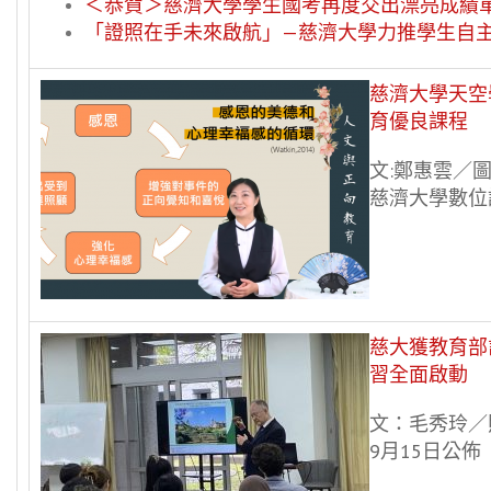
＜恭賀＞慈濟大學學生國考再度交出漂亮成績
「證照在手未來啟航」—慈濟大學力推學生自
慈濟大學天空
育優良課程
文:鄭惠雲／
慈濟大學數位課
慈大獲教育部
習全面啟動
文：毛秀玲／
9月15日公佈「