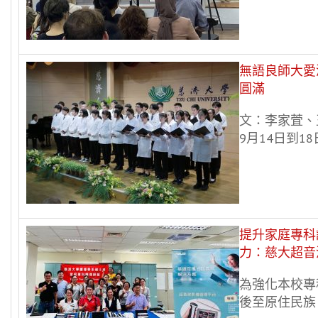
無語良師大愛
圓滿
文：李家萓、
9月14日到18
提升家庭專科
力：慈大超音
為強化本校專
後至原住民族、