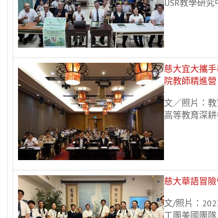
USR教學研究
慈大宜大攜手
院教師精進營
文／照片：教
高等教育深耕各
慈大華語冒險
文/照片：20
工團美國團隊 