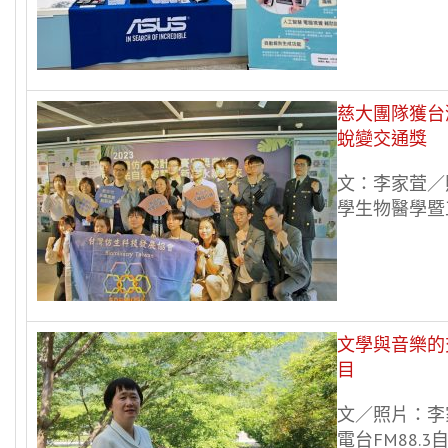
慈大團隊獲台
蛻變交通獎
文：李家萓／
學生物醫學暨工
文學與音樂的
目
文／照片：李
電台FM88.3自