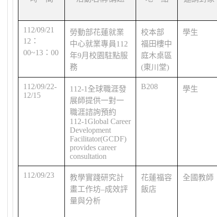
112/09/21
勞動部花蓮就業
校本部
學生
12
：
中心就業專員
112
福田樓中
00~13
：
00
年
9
月校園駐點服
庭木桌區
務
(
東川堂
)
112/09/22-
B208
112-1
全球職涯發
學生
12/15
展師提供一對一
職涯諮詢預約
112-1Global Career
Development
Facilitator(GCDF)
provides career
consultation
112/09/23
教學實踐研究計
花蓮福容
全國教師
畫工作坊
–
成效評
飯店
量與分析