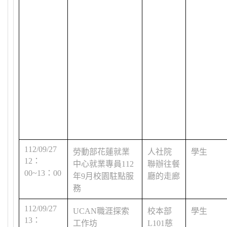
112/09/27
勞動部花蓮就業
人社院
學生
12
：
中心就業專員
112
聯辦往餐
00~13
：
00
年
9
月校園駐點服
廳的走廊
務
112/09/27
UCAN
職涯探索
校本部
學生
13
：
工作坊
L101
慈