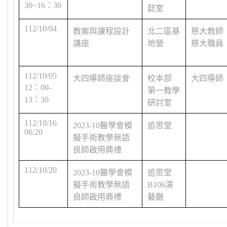
30~16
：
30
懿室
112/10/04
教案與課程設計
北二區基
慈大教師
講座
地營
慈大職員
112/10/05
大四導師座談會
校本部
大四導師
12
：
00-
第一教學
13
：
30
研討室
112/10/16
2023-10
醫學會模
追思堂
06:20
擬手術教學無語
良師啟用典禮
112/10/20
2023-10
醫學會模
追思堂
擬手術教學無語
B106
演
良師啟用典禮
藝廳