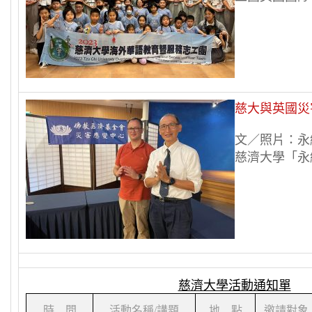
慈大與英國災
文／照片：永
慈濟大學「永續
慈濟大學活動通知單
時 間
活動名稱
/
講題
地 點
邀請對象