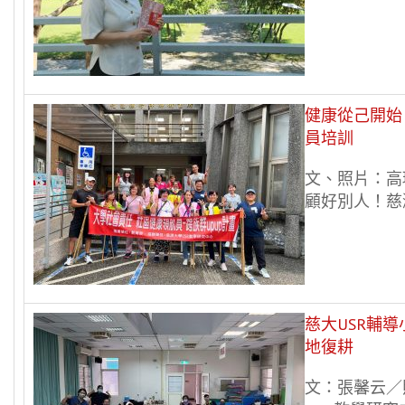
健康從己開始
員培訓
文、照片：高
顧好別人！慈濟
慈大USR輔
地復耕
文：張馨云／