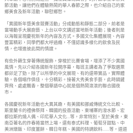
節活動，讓他們在體驗熱鬧的華人春節之際，也介紹自己的家
鄉美食及新年活動，聊慰鄉愁。
「異國新年暨美食競賽活動」分成動態和靜態二部分，前者是
當場動手大展廚藝、上台以中文講述當地新年活動；後者則是
以海報呈現慶祝新年的內容及方式。多國文化集體展現、內容
豐富精彩，同學們都大呼過癮，不僅認識多樣化的飲食及民
情，也增進彼此間的情誼。
有些外籍生穿著傳統服飾，穿梭於比賽會場，增添了不少異國
風情。先以介紹各國新年拉開序幕，每班主講者為了爭取選票
都卯足了勁，除了以所學的中文展現、有的還帶實品，實際體
驗。各個唱作俱佳，十分精彩。接著大秀美食手藝，此時鍋鏟
齊飛、處處飄香，整個華語中心就是個熱鬧滾滾的聯合國夜
市。
各國慶祝新年活動也大異其趣，有美國和挪威傳統文化比較、
斯里蘭卡的禮佛祭拜、韓國的投壺活動、柬埔寨的潑水節、宏
都拉斯的燒人偶、印尼華人文化…等，非常特別。至於美食，東
南亞著名的炸春捲當然上場，還有泰式料理、葡萄牙甜點、中
美洲燉飯、印度薑餅、韓日年糕、美國的特調飲料……等，道道