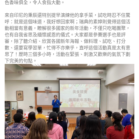
色香味俱全，令人食指大動。
來自印尼的秉辰還特別提早演練他的拿手菜，試吃時忍不住驚
呼：就是這個味道，我好想回家啊；瑞典的素婷則覺得這個活
動相當有意義，瞭解很多國家的新年活動，不僅只吃喝團聚，
也有自我省思及緬懷感恩的儀式。大家都是參賽選手也是評
審，除了聽介紹、欣賞各國新年海報、做料理、試吃、打分
數、還要寫學習單，忙得不亦樂乎，直呼這個活動真是太有意
思了！歷時三個多小時，活動在緊張、刺激又歡樂的氣氛下劃
下完美的句點。