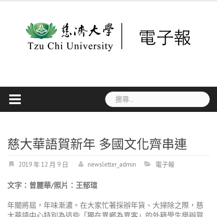
Skip
to
content
搜
尋
關
鍵
字:
慈大華語賀新年 多國文化齊串連
2019 年 12 月 9 日
newsletter_admin
電子報
文字：曾麗華/照片：王郁瑄
年關將屆，年味漸濃。在大家忙著採辦年貨、大掃除之際，慈
大華語中心特別為這些「獨在異鄉為異客」的外籍學生舉辦賀