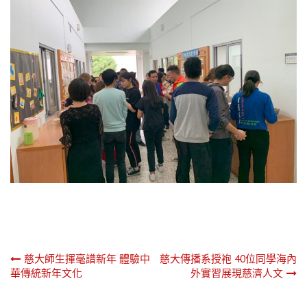
文
慈大師生揮毫譜新年 體驗中
慈大傳播系授袍 40位同學海內
華傳統新年文化
外實習展現慈濟人文
章