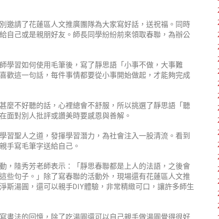
別邀請了花蓮區人文推廣團隊為大家寫好話，送祝福。同時
給自己或是親朋好友。師長同學紛紛前來領取春聯，為辦公
師學習如何使用毛筆後，寫了靜思語「小事不做，大事難
喜歡這一句話，每件事情都要從小事開始做起，才能夠完成
甚麼不好聽的話，心裡總會不舒服，所以挑選了靜思語「聽
在面對別人批評或讚美時要感恩與善解。
學習聖人之道，發揮學習潛力，為社會注入一股清流。看到
親手寫毛筆字送給自己。
動，陸秀芳老師表示：「靜思春聯都是上人的法語，之後會
這些句子。」除了寫春聯的活動外，現場還有花蓮區人文推
淨斯湯圓，還可以親手DIY體驗，非常精緻可口，讓許多師生
寫書法的回憶，除了吃湯圓還可以自己親手做湯圓覺得很好