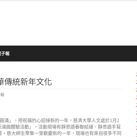
電子報
華傳統新年文化
子報
圓滿」，用祝福的心迎接新的一年，慈濟大學人文處於1月2
斯湯圓體驗活動」，活動現場有靜思語春聯結緣、靜思語手寫
驗等。慈大師生聚集一堂歡慶新的一年，現場也有來自很多不同