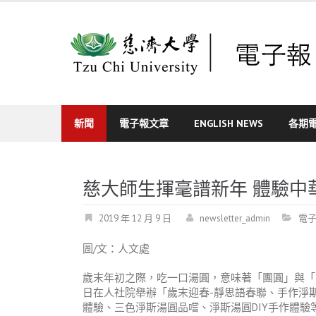
Skip
to
content
新聞
電子報文章
ENGLISH NEWS
各期
慈大師生揮毫譜新年 體驗中
2019 年 12 月 9 日
newsletter_admin
電
圖/文：人文處
歲末年初之際，吃一口湯圓，意味著「團圓」與「
日在人社院舉辦「歲末迎春-靜思語春聯、手作淨
體驗、三色淨斯湯圓品嚐、淨斯湯圓DIY手作體