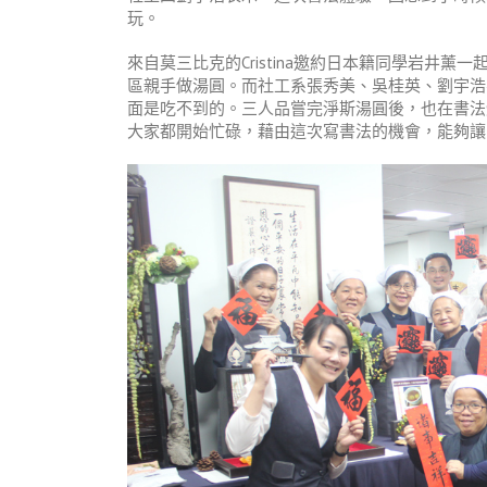
玩。
來自莫三比克的Cristina邀約日本籍同學岩井
區親手做湯圓。而社工系張秀美、吳桂英、劉宇浩
面是吃不到的。三人品嘗完淨斯湯圓後，也在書法
大家都開始忙碌，藉由這次寫書法的機會，能夠讓