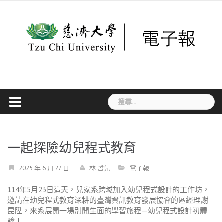
Skip
to
content
搜
尋
關
鍵
字:
一起探險幼兒程式教育
2025 年 6 月 27 日
林 哲先
電子報
114年5月23日這天，兒家系跨域加入幼兒程式設計的工作坊，
邀請在幼兒程式教育深耕的臺灣資訊教育發展協會的區經理謝
昆陞，來系展開一場別開生面的學習旅程—幼兒程式設計初體
驗！