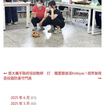
文
慈大攜手縣府培訓教師 打
職要跟彼涯Kmbiyax ! 視界無限
造校園防毒守門員
章
導
2025 年 6 月
(63)
覽
2025 年 5 月
(66)