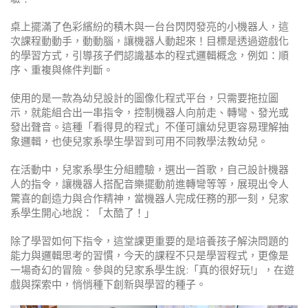
桌上擺滿了色彩繽紛的積木與一台台閃閃發亮的小機器人，這
次課程動動手，動動腦，讓機器人動起來！目標是透過遊戲化
的學習方式，引導孩子們認識基本的程式邏輯概念，例如：順
序、重複與條件判斷。
使用的是一款為幼兒設計的圖像化程式平台，只需要拖拉圖
示，就能組合出一串指令，控制機器人向前走、轉彎、發光或
發出聲音。這種「看得見的程式」不僅可讓幼兒更容易理解抽
象邏輯，也使兒家系學生學習到可用不同教學法教幼兒。
在活動中，兒家系學生分組體驗，選出一首歌，自己設計機器
人的指令，讓機器人搭配音樂擺動前進轉彎等等，展現出令人
驚喜的創造力與合作精神，當機器人完成任務的那一刻，兒家
系學生開心地說：「太酷了！」
除了學習如何下指令，這堂課更重要的是培養孩子解決問題的
能力與邏輯思考的習慣，今天的課程不只是學習程式，更像是
一場奇幻的冒險。參與的兒家系學生說:「真的很好玩!」，在遊
戲與探索中，悄悄種下創新與學習的種子。