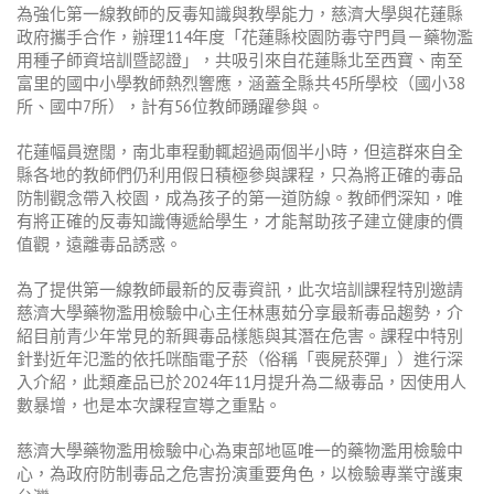
為強化第一線教師的反毒知識與教學能力，慈濟大學與花蓮縣
政府攜手合作，辦理
114
年度「花蓮縣校園防毒守門員－藥物濫
用種子師資培訓暨認證」，共吸引來自花蓮縣北至西寶、南至
富里的國中小學教師熱烈響應，涵蓋全縣共
45
所學校（國小
38
所、國中
7
所），計有
56
位教師踴躍參與。
花蓮幅員遼闊，南北車程動輒超過兩個半小時，但這群來自全
縣各地的教師們仍利用假日積極參與課程，只為將正確的毒品
防制觀念帶入校園，成為孩子的第一道防線。教師們深知，唯
有將正確的反毒知識傳遞給學生，才能幫助孩子建立健康的價
值觀，遠離毒品誘惑。
為了提供第一線教師最新的反毒資訊，此次培訓課程特別邀請
慈濟大學藥物濫用檢驗中心主任林惠茹分享最新毒品趨勢，介
紹目前青少年常見的新興毒品樣態與其潛在危害。課程中特別
針對近年氾濫的依托咪酯電子菸（俗稱「喪屍菸彈」）進行深
入介紹，此類產品已於
2024
年
11
月提升為二級毒品，因使用人
數暴增，也是本次課程宣導之重點。
慈濟大學藥物濫用檢驗中心為東部地區唯一的藥物濫用檢驗中
心，為政府防制毒品之危害扮演重要角色，以檢驗專業守護東