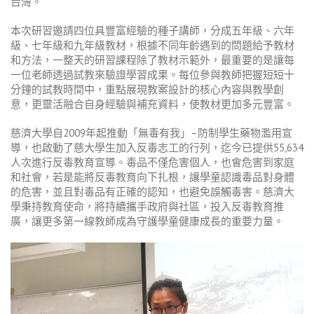
台灣。
本次研習邀請四位具豐富經驗的種子講師，分成五年級、六年
級、七年級和九年級教材，根據不同年齡遇到的問題給予教材
和方法，一整天的研習課程除了教材示範外，最重要的是讓每
一位老師透過試教來驗證學習成果。每位參與教師把握短短十
分鐘的試教時間中，重點展現教案設計的核心內容與教學創
意，更靈活融合自身經驗與補充資料，使教材更加多元豐富。
慈濟大學自
2009
年起推動「無毒有我」
–
防制學生藥物濫用宣
導，也啟動了慈大學生加入反毒志工的行列，迄今已提供
55,634
人次進行反毒教育宣導。毒品不僅危害個人，也會危害到家庭
和社會，若是能將反毒教育向下扎根，讓學童認識毒品對身體
的危害，並且對毒品有正確的認知，也避免誤觸毒害。
慈濟大
學秉持教育使命，將持續攜手政府與社區，投入反毒教育推
廣，讓更多第一線教師成為守護學童健康成長的重要力量。