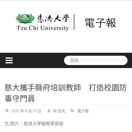
Skip
to
content
搜
尋
關
鍵
字:
慈大攜手縣府培訓教師 打造校園防
毒守門員
2025 年 6 月 27 日
林 哲先
電子報
文
/
照片：慈濟大學服務學習組