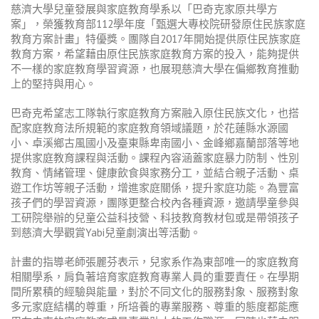
慈濟大學兒童發展與家庭教育學系以「巴奇克家原共學方
案」，榮獲教育部
112
學年度「甄選大專校院研發原住民族家庭
教育方案計畫」特優獎。團隊自
2017
年開始提供原住民族家庭
教育方案，希望藉由原住民族家庭教育方案的投入，能夠提供
不一樣的家庭教育學習資源，也展現慈濟大學在偏鄉教育推動
上的堅持與用心。
巴奇克希望志工隊執行家庭教育方案融入原住民族文化，也搭
配家庭教育法所規範的家庭教育領域議題，於花蓮縣水源國
小、卓溪鄉古風國小及臺東縣卑南國小、金峰鄉嘉蘭部落等地
提供家庭教育課程與活動。課程內容涵蓋家庭暴力防制、性別
教育、情緒管理、健康飲食與家務分工，並結合親子活動、桌
遊工作坊等親子活動，增進家庭關係，提升家庭功能。為豐富
孩子們的學習資源，團隊更整合校內各種資源，邀請學童參與
工研院舉辦的兒童公益科技營、科技教育教材包或是帶領孩子
到慈濟大學觀賞
Yabi
兒童劇演出等活動。
計畫的指導老師張麗芬表示，兒家系作為東部唯一的家庭教育
相關學系，肩負著培育家庭教育專業人員的重要責任。在學期
間所累積的經驗與能量，對於不同文化的服務對象、服務對象
多元家庭結構的尊重，所培養的專業服務、尊重的態度都能應