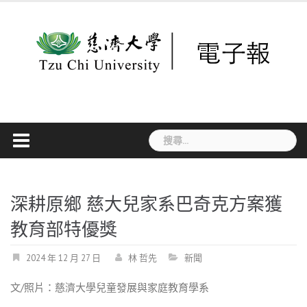
Skip
to
content
搜
尋
關
鍵
字:
深耕原鄉 慈大兒家系巴奇克方案獲
教育部特優獎
2024 年 12 月 27 日
林 哲先
新聞
文
/
照片：慈濟大學兒童發展與家庭教育學系