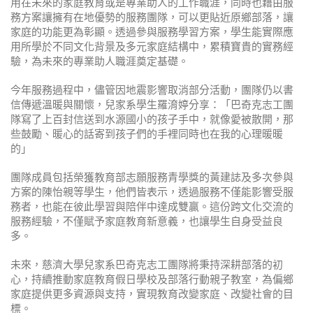
用在未來的家庭教育或是專業助人的工作職涯，同時也藉由服
務方案讓擁有在地優勢的服務團隊，可以更貼近原鄉部落，讓
家庭的功能更為彰顯。透過參與服務學習方案，學生能實際應
用所學於不同文化背景及多元家庭結構中，累積寶貴的實務經
驗，為未來的專業助人職涯奠定基礎。
今年服務過程中，儘管因地震影響取消部分活動，團隊仍以書
信傳遞溫暖與關懷，兒家系學生羅淯婷分享：「巴奇克志工團
隊寫了上百封信送到水源國小的孩子手中，就像愛被散開，那
些鼓勵、暖心的話寄到孩子們的手裡同時也在我的心理暖暖
的」
團隊成員包括榮獲教育部志願服務青學獎的黃建誌及多次參與
方案的陳怡親等學生，他們皆表示，透過服務不僅能影響受服
務者，也能在彼此學習與陪伴中達成雙贏。這份跨文化交流的
服務經驗，不僅賦予家庭教育新意義，也讓學生自身受益良
多。
未來，慈濟大學兒家系巴奇克志工團隊將秉持深耕部落的初
心，持續推動家庭教育假日學校及部落行動親子教室，為偏鄉
家庭提供更多資源與支持，實現教育改變家庭、改變社會的目
標。