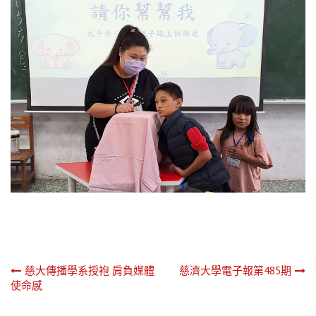
文
慈大傳播學系授袍 肩負媒體
慈濟大學電子報第485期
使命感
章