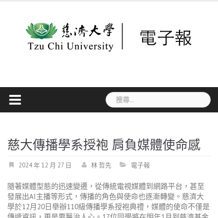
Skip
to
content
搜
尋
關
鍵
字:
慈大傳播學系授袍 肩負媒體使命感
2024 年 12 月 27 日
林 哲先
電子報
隨著媒體型態的迅速變遷，從傳統電視媒體到網路平台，甚至
發展出
AI
主播等形式，傳播的角色與使命也逐漸轉變。慈濟大
學於
12
月
20
日舉辦
110
級傳播學系授袍典禮，媒體的使命不僅是
傳遞資訊，更是要醫治人心。
17
位同學將在明年
1
月到慈濟基金