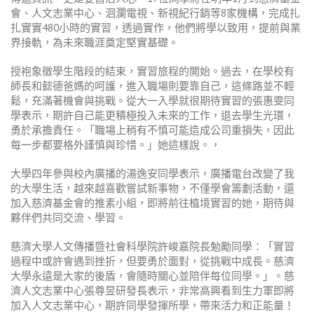
會、人文志業中心、洄瀾電視、新視紀行銷等
8
家機構，完成扎
扎實實
480
小時的實習，透過實作，他們將學以致用，提前與業
界接軌，為未來職涯奠定堅實基礎。
授袍象徵學生階段的結束，實習旅程的開始。過去，在學校有
師長和懿德爸媽的呵護，進入職場則要靠自己，這條路並不輕
鬆，充滿著機會與挑戰。從大一入學就很期待實習的張惠雯同
學表示，期許自己能更積極投入未來的工作，退去學生光環，
勇於承擔責任。「職場上稍有不慎可能造成公司重損失，因此
每一步都要格外謹慎與珍惜。」她這樣說。，
大學四年參與校內廣播的湯逸安同學表示，廣播電台改變了我
的大學生活，越來越喜歡嘗試新事物，不僅學會籌劃活動，還
加入慈濟基金會的推素小組，即將前往植境實習的她，期待與
夥伴們共同交流、學習。
慈濟大學人文傳播暨社會科學院許峻嘉院長勉勵同學：「實習
過程中或許會遇到挫折，但要勇於面對，從挑戰中成長。慈濟
大學永遠是大家的後盾，會隨時關心並陪伴每位同學。」。慈
濟人文志業中心張尊昱研發長表示，非常高興看到生力軍即將
加入人文志業中心，期許同學發揮所學，帶來活力和正能量！