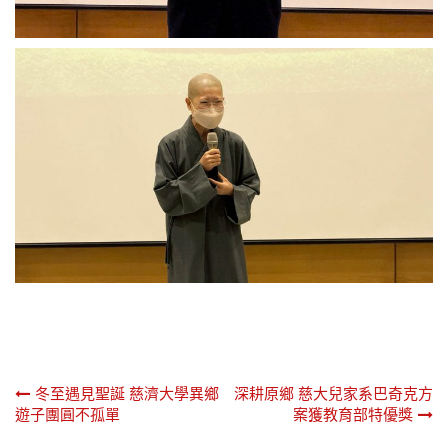
文
冬至遇見聖誕 慈濟大學異鄉
深耕原鄉 慈大兒家系巴奇克方
遊子團圓不孤單
案獲教育部特優獎
章