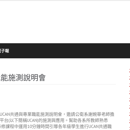
電子報
職能施測說明會
UCAN共通與專業職能施測說明會，邀請公衛系謝婉華老師擔
台(以下簡稱UCAN)的施測與應用。幫助各系所教師熟悉
修課程中運用10分鐘時間引導各年級學生進行UCAN共通職