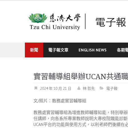
Skip
to
content
新聞
電子報文章
ENGLISH NEWS
各期
實習輔導組舉辦UCAN共通
2024 年 10 月 21 日
林 哲先
電子報
文
/
照片：教務處實習輔導組
教務處實習輔導組為
增進教師輔導知能，特別
舉辦
任講師，向各系所專業教師說明大專校院職能診斷平
UCAN平台的功能與使用方式，以利老師們後續在必