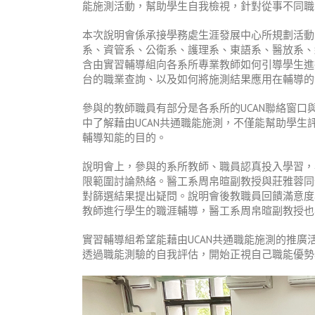
能施測活動，幫助學生自我檢視，針對從事不同職
本次說明會係承接學務處生涯發展中心所規劃活動
系、資管系、公衛系、護理系、東語系、醫放系、
含由實習輔導組向各系所專業教師如何引導學生進行
台的職業查詢、以及如何將施測結果應用在輔導的
參與的教師職員有部分是各系所的UCAN聯絡窗
中了解藉由UCAN共通職能施測，不僅能幫助學
輔導知能的目的。
說明會上，參與的系所教師、職員認真投入學習，
限範圍討論熱絡。醫工系周帛暄副教授與莊雅蓉同
對篩選結果提出疑問。說明會後教職員回饋滿意度為
教師進行學生的職涯輔導，醫工系周帛暄副教授也
實習輔導組希望能藉由UCAN共通職能施測的推
透過職能測驗的自我評估，開始正視自己職能優勢