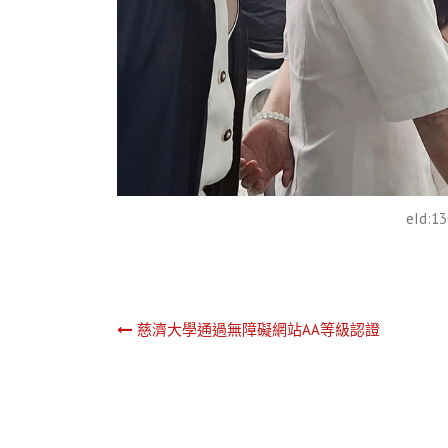
eId:1
文
慈濟大學通過無障礙網站AA等級認證
章
導