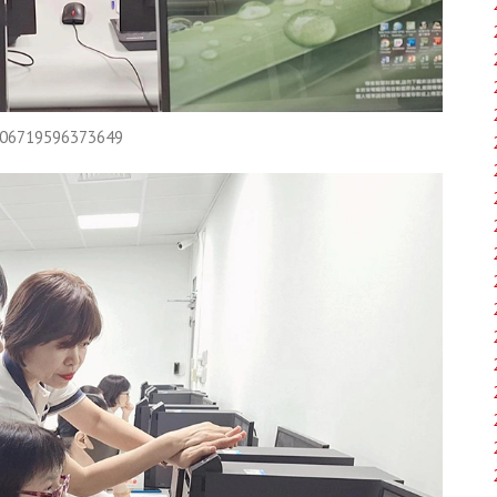
306719596373649