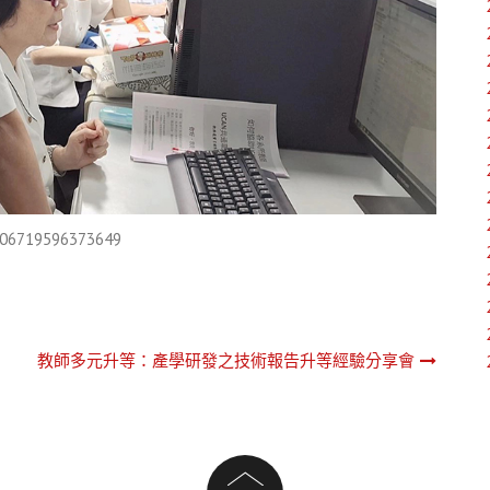
306719596373649
教師多元升等：產學研發之技術報告升等經驗分享會