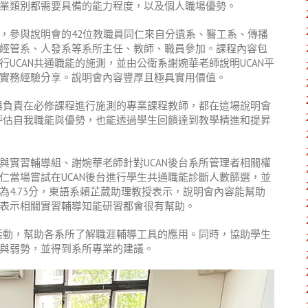
業類別都需要具備的能力程度，以及個人職場優勢。
，參與說明會的42位教職員同仁來自分遺系、醫工系、傳播
經管系、人發系等系所主任、教師、職員參加。課程內容包
UCAN共通職能的施測，並由公衛系謝婉華老師說明UCAN平
實務經驗分享。說明會內容豐厚且極具實用價值。
口與負責在必修課程進行施測的專業課程教師，都在這場說明會
生評估自我職能與優勢，也能透過學生回饋達到教學精進和提昇
與實習輔導組、謝婉華老師針對UCAN後台系所管理者相關權
仁當場嘗試在UCAN後台進行學生共通職能診斷人數篩選，並
4.73分，東語系賴芷葳助理教授表示，說明會內容能幫助
表示相關實習輔導知能研習都會很有幫助。
廣活動，幫助各系所了解職涯輔導工具的應用。同時，協助學生
與弱勢，並得到系所專業的建議。