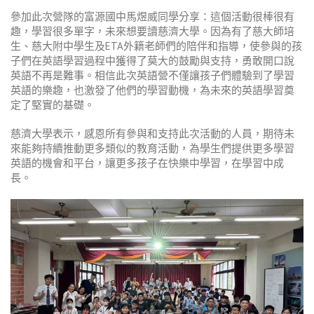
參加此次營隊的富源國中馬煜威同學分享：這個活動很棒很有
趣，學習很多單字，未來想要讀慈濟大學。因為有了慈大師培
生、慈大附中學生及ETA外籍老師們的陪伴和指導，使參與的孩
子們在英語學習過程中獲得了莫大的鼓勵與支持，勇敢開口說
英語不再是難事。相信此次英語營不僅讓孩子們體驗到了學習
英語的樂趣，也激發了他們的學習動機，為未來的英語學習奠
定了堅實的基礎。
慈濟大學表示，感恩所有參與和支持此次活動的人員，期待未
來能夠持續推動更多類似的教育活動，為學生們提供更多學習
英語的機會和平台，讓更多孩子在快樂中學習，在學習中成
長。