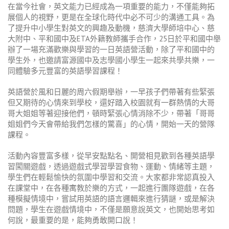
在當今社會，英文能力已經成為一項重要的能力，不僅能夠拓
展個人的視野，更是在全球化時代中必不可少的溝通工具。為
了提升中小學生對英文的興趣及動機，慈濟大學師培中心、慈
大附中、平和國中及ETA外籍教師攜手合作，25日於平和國中舉
辦了一場充滿歡樂與學習的一日英語營活動，除了平和國中的
學生外，也邀請富源國中及志學國小學生一起來共學共樂，一
同體驗多元豐富的英語學習課程！
英語營於風和日麗的周六假期舉辦，一早孩子們帶著有些緊張
但又期待的心情來到學校，還好踏入校園就有一群熱情的大哥
哥大姐姐等著迎接他們，頓時緊張心情消除不少，帶著「哥哥
姐姐們今天會帶給我們怎樣的驚喜」的心情，開始一天的營隊
課程。
活動內容豐富多樣，從早安點點名、開營相見歡到各種英語學
習闖關遊戲，透過遊戲式學習學習食物、運動、情緒等主題，
學生們在輕鬆愉快的氛圍中學習和交流。大家都非常認真投入
在課堂中，在各種寓教於樂的方式，一起進行團隊遊戲，在各
種模擬情境中，嘗試用英語的語言邏輯來進行猜謎，或是解決
問題，學生在遊戲情境中，不僅是願意說英文，也開始思考如
何說，最重要的是，能夠勇敢開口說！