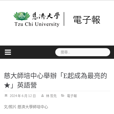
Skip
to
content
搜
尋
關
鍵
字:
慈大師培中心舉辦「E起成為最亮的
★」英語營
2024 年 6 月 12 日
林 哲先
電子報
文/照片:慈濟大學師培中心