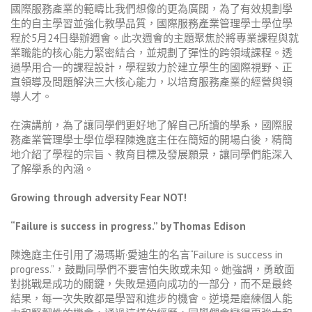
國際服務產業的範疇比我們想像的更為廣闊，為了有效規劃學
生的自主學習並強化教學品質，國際服務產業管理學士學位學
程於5月24日舉辦週會。此次週會的主題聚焦於將專業課程與就
業職能的核心能力緊密結合，並規劃了彈性的跨領域課程。透
過學用合一的課程設計，學程致力於建立學生的國際視野、正
直領導及問題解決三大核心能力，以培育服務產業的經營與領
導人才。
在演講前，為了讓同學們更好地了解自己所讀的學系，國際服
務產業管理學士學位學程陳逸庭主任在簡短的開場白後，精簡
地介紹了學程的宗旨、教育目標及發展願景，讓同學們能深入
了解學系的內涵。
Growing through adversity Fear NOT!
“Failure is success in progress.” by Thomas Edison
陳逸庭主任引用了湯瑪斯
·
愛迪生的名言
“Failure is success in
progress.”
，鼓勵同學們不要害怕失敗或未知。她強調，勇敢面
對挑戰是成功的關鍵，失敗是通向成功的一部分，而不是最終
結果，每一次失敗都是學習和進步的機會。逆境是磨練個人能