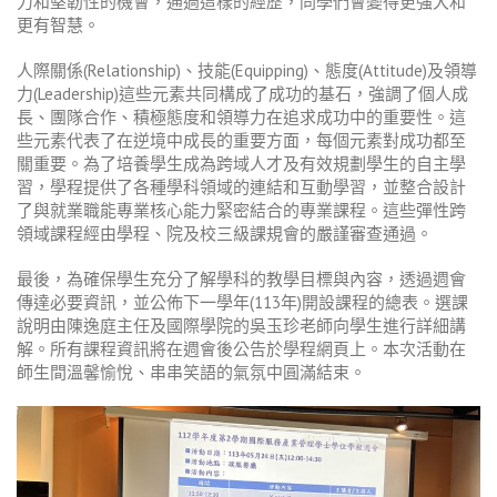
力和堅韌性的機會，通過這樣的經歷，同學們會變得更強大和
更有智慧。
人際關係
(Relationship)
、技能
(Equipping)
、態度
(Attitude)
及領導
力
(Leadership)
這些元素共同構成了成功的基石，強調了個人成
長、團隊合作、積極態度和領導力在追求成功中的重要性。這
些元素代表了在逆境中成長的重要方面，每個元素對成功都至
關重要。
為了培養學生成為跨域人才及有效規劃學生的自主學
習，學程提供了各種學科領域的連結和互動學習，並整合設計
了與就業職能專業核心能力緊密結合的專業課程。這些彈性跨
領域課程經由學程、院及校三級課規會的嚴謹審查通過。
最後，為確保學生充分了解學科的教學目標與內容，透過週會
傳達必要資訊，並公佈下一學年(113年)開設課程的總表。選課
說明由陳逸庭主任及國際學院的吳玉珍老師向學生進行詳細講
解。所有課程資訊將在週會後公告於學程網頁上。本次活動在
師生間溫馨愉悅、串串笑語的氣氛中圓滿結束。