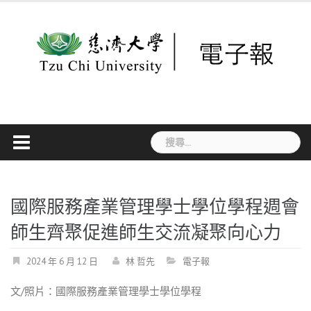
Skip
to
content
搜
尋
關
鍵
字:
國際服務產業管理學士學位學程週會
師生齊聚促進師生交流凝聚向心力
2024 年 6 月 12 日
林 哲先
電子報
文/照片：國際服務產業管理學士學位學程