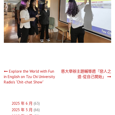
文
Explore the World with Fun
慈大舉辦主題輔導週『戀人之
in English on Tzu Chi University
道-從自己開始」
章
Radio’s “Chit-chat Show”
導
覽
2025 年 6 月
(63)
2025 年 5 月
(66)