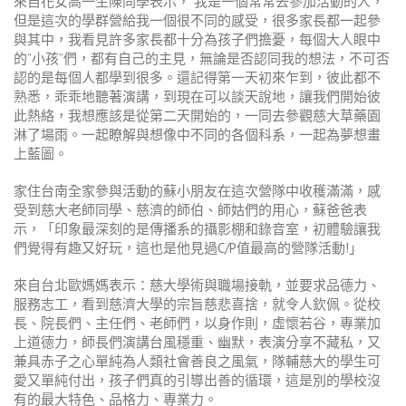
來自花女高一生陳同學表示， 我是一個常常去參加活動的人，
但是這次的學群營給我一個很不同的感受，很多家長都一起參
與其中，我看見許多家長都十分為孩子們擔憂，每個大人眼中
的”小孩”們，都有自己的主見，無論是否認同我的想法，不可否
認的是每個人都學到很多。還記得第一天初來乍到，彼此都不
熟悉，乖乖地聽著演講，到現在可以談天說地，讓我們開始彼
此熱絡，我想應該是從第二天開始的，一同去參觀慈大草藥園
淋了場雨。一起瞭解與想像中不同的各個科系，一起為夢想畫
上藍圖。
家住台南全家參與活動的蘇小朋友在這次營隊中收穫滿滿，感
受到慈大老師同學、慈濟的師伯、師姑們的用心，蘇爸爸表
示，「印象最深刻的是傳播系的攝影棚和錄音室，初體驗讓我
們覺得有趣又好玩，這也是他見過C/P值最高的營隊活動!」
來自台北歐媽媽表示：慈大學術與職場接軌，並要求品德力、
服務志工，看到慈濟大學的宗旨慈悲喜捨，就令人欽佩。從校
長、院長們、主任們、老師們，以身作則，虛懷若谷，專業加
上道德力，師長們演講台風穩重、幽默，表演分享不藏私，又
兼具赤子之心單純為人類社會善良之風氣，隊輔慈大的學生可
愛又單純付出，孩子們真的引導出善的循環，這是別的學校沒
有的最大特色、品格力、專業力。