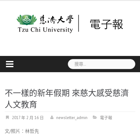
Skip
to
content
搜
尋
關
鍵
字:
不一樣的新年假期 來慈大感受慈濟
人文教育
2017 年 2 月 16 日
newsletter_admin
電子報
文/照片：林哲先