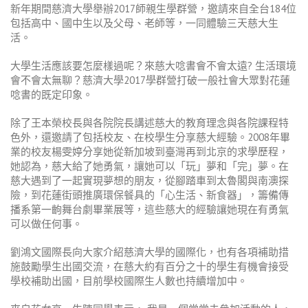
新年期間慈濟大學舉辦2017師親生學群營，邀請來自全台184位
包括高中、國中生以及父母、老師等，一同體驗三天慈大生
活。
大學生活應該要怎麼樣過呢？來慈大唸書會不會太遠? 生活環境
會不會太無聊？慈濟大學2017學群營打破一般社會大眾對花蓮
唸書的既定印象。
除了王本榮校長與各院院長講述慈大的教育理念與各院課程特
色外，還邀請了包括校友、在校學生分享慈大經驗。2008年畢
業的校友楊雯婷分享她從新加坡到臺灣再到北京的求學歷程，
她認為，慈大給了她勇氣，讓她可以「玩」夢和「完」夢。在
慈大遇到了一起實現夢想的朋友，從腳踏車到太魯閣與南澳探
險，到花蓮街頭推廣環保餐具的「心生活、新食器」，籌備傳
播系第一齣舞台劇畢業展等，這些慈大的經驗讓她現在有勇氣
可以做任何事。
劉鴻文國際長向大家介紹慈濟大學的國際化，也有各項補助措
施鼓勵學生出國交流，在慈大約有百分之十的學生有機會接受
學校補助出國，目前學校國際生人數也持續增加中。