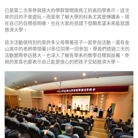
已是第二次來參與慈大的學群營開南商工的高同學表示，這次
來的目的不是遊玩，而是來了解大學的科系尤其是傳播系，現
在自己的目標很明確，也在大家的見證下發願希望未來能就讀
慈濟大學。
這次活動很特別的是許多父母帶著孩子一起參加活動，還有金
山高中的老師帶領著10多位同學一同參加，學員們透過三天的
活動實際參訪慈大，也深入了解各學系的教學目標與設備，參
與的家長也都表示自己能更放心的把孩子交給慈濟大學。