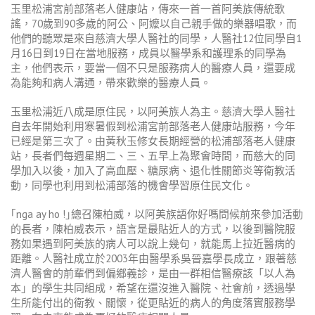
玉里松浦宮前部落老人健康站，傳來一首一首阿美族傳統歌
謠，70歲到90多歲的阿公、阿嬤以自己親手做的樂器唱歌，而
他們的聽眾是來自慈濟大學人醫社的同學，人醫社12位同學自1
月16日到19日在當地服務，成員以醫學系和護理系的同學為
主，他們表示，要當一個不只是服務病人的醫療人員，還要成
為能夠和病人溝通，帶來歡樂的醫療人員。
玉里松浦近八成是原住民，以阿美族人為主。慈濟大學人醫社
自去年開始利用寒暑假到松浦宮前部落老人健康站服務，今年
已經是第三次了。由黃秋玉修女長期經營的松浦部落老人健康
站，長者們每週星期二、三、五早上為聚會時間，而慈大的同
學加入以後，加入了高血壓、糖尿病、退化性關節炎等衛教活
動，同學也利用到松浦部落的機會學習原住民文化。
｢nga ay ho !｣總召陳柏威，以阿美族語你好嗎問候前來參加活動
的長者，陳柏威表示，語言是最貼近人的方式，以後到醫院服
務如果遇到阿美族的病人可以說上幾句，就能馬上拉近醫病的
距離。人醫社成立於2003年由醫學系吳晉嘉學長成立，跟著慈
濟人醫會的前輩們到偏鄉義診，是由一群相信醫療該「以人為
本」的學生共同組成，希望在還沒進入醫院、社會前，透過學
生所能付出的衛教、關懷，從更貼近的病人的角度落實服務學