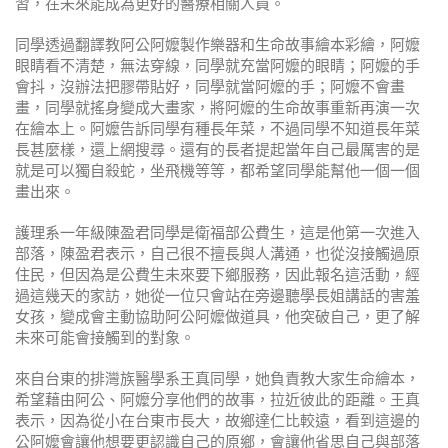
習，在未來能成為更好的醫療相關人員。
同學透過翻譯教阿公阿嬤製作樂器和生命故事繪本彩繪，阿嬤
眼睛看不清楚，無法穿線，同學就充當阿嬤的眼睛；阿嬤的手
會抖，沒辦法把膠帶貼好，同學就當阿嬤的手；阿嬤不會畫
畫，同學就搖身變成大畫家，將阿嬤的生命故事重新再演一次
在繪本上。阿嬤告訴同學有種長年菜，不過同學不知道長年菜
長甚麼樣，還上網搜尋。還有的長者提起當年自己最厲害的是
就是可以獨自殺蛇，坐飛機等等，都希望同學能幫他一個一個
畫出來。
護理系一年級陳盈君同學是衛福部公費生，這是他第一次進入
部落，陳盈君表示，自己很不擅長與人溝通，也從沒接觸過原
住民，但因為是公費生未來要下鄉服務，因此報名這活動，經
過這幾天的家訪，她從一位只會站在旁邊聽學長姐講話的害羞
女孩，變成會主動協助阿公阿嬤做道具，他突破自己，更了解
未來可能會接觸到的對象。
來自台東的排灣族醫學系王真同學，她負責教大家生命繪本，
希望藉由阿公、阿嬤分享他們的故事，拉近彼此的距離。王真
表示，因為從小在台東市長大，故鄉達仁比較遠，看到這邊的
公阿嬤會讓他想要更認識自己的原鄉，會讓他省思自己與部落