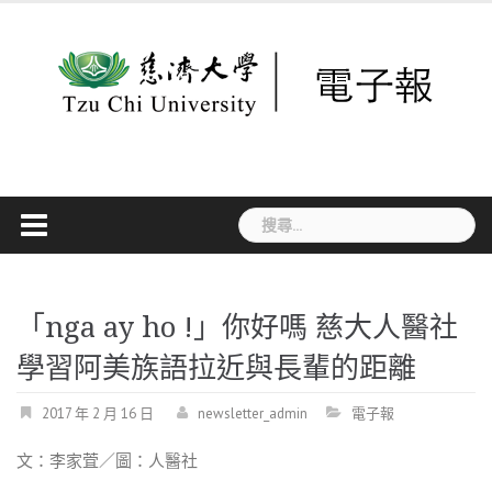
Skip
to
content
搜
尋
關
鍵
字:
「nga ay ho !」你好嗎 慈大人醫社
學習阿美族語拉近與長輩的距離
2017 年 2 月 16 日
newsletter_admin
電子報
文：李家萓／圖：人醫社