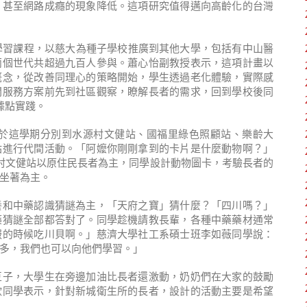
，甚至網路成癮的現象降低。這項研究值得邁向高齡化的台灣
學習課程，以慈大為種子學校推廣到其他大學，包括有中山醫
兩個世代共超過九百人參與。蕭心怡副教授表示，這項計畫以
概念，從改善同理心的策略開始，學生透過老化體驗，實際感
間服務方案前先到社區觀察，瞭解長者的需求，回到學校後同
據點實踐。
學生於這學期分別到水源村文健站、國福里綠色照顧站、樂齡大
站進行代間活動。「阿嬤你剛剛拿到的卡片是什麼動物啊？」
源村文健站以原住民長者為主，同學設計動物圖卡，考驗長者的
坐著為主。
養和中藥認識猜謎為主，「天府之寶」猜什麼？「四川嗎？」
藥猜謎全部都答對了。同學趁機請教長輩，各種中藥藥材通常
服的時候吃川貝啊。」慈濟大學社工系碩士班李如薇同學說：
多，我們也可以向他們學習。」
豆子，大學生在旁邊加油比長者還激動，奶奶們在大家的鼓勵
欣同學表示，針對新城衛生所的長者，設計的活動主要是希望