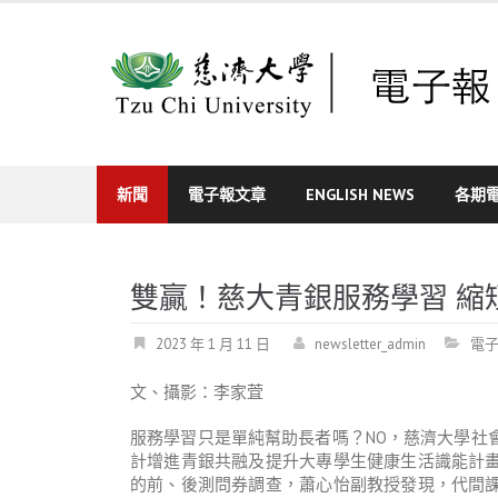
Skip
to
content
新聞
電子報文章
ENGLISH NEWS
各期
雙贏！慈大青銀服務學習 縮
2023 年 1 月 11 日
newsletter_admin
電
文、攝影：李家萓
服務學習只是單純幫助長者嗎？NO，慈濟大學社
計增進青銀共融及提升大專學生健康生活識能計
的前、後測問券調查，蕭心怡副教授發現，代間