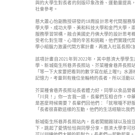
與的大學生對長者的刻版印象改善、運動量提高
社會參考。
慈大蕭心怡副教授研發的18周設計思考代間服務
學大學、成功大學、美和科技大學和金門大學，
服務學習架構，融合美國史丹佛大學的設計思考
受老化對生理、心理的辛苦和挑戰，他們實踐代
學小組腦力激盪代間方案計畫，再進入社區長照C
該項計畫自2021年到2022年，其中慈濟大學
學、新城衛生所巷弄長照站、芥菜種會巷弄長照
「等一下大家要把看到的數字寫在紙上喔!!」水
記憶力，考量到有幾位坐輪椅的長者，所以活動以
芥菜種會巷弄長照站長者體力好，同學以食品營
「川貝！」你一言我一語，長輩們互相合作，中
是甚麼時候需要？長輩們回他們：「就喉嚨不舒
「長者很喜歡這樣的互動，他們的生活經驗比我們
新城衛生所巷弄長照站內，長者闖關踢球以及撿
下，跳起了愛情恰恰與同學分享。慈濟大學李可
可以訓練他們大腿的肌耐力，長者們一起動起來。