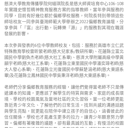
慈濟大學教育傳播學院何縕琪院長是慈大師資培育中心
106-108
年實踐史懷哲精神教育服務方案的指導教師，當年參與服務的
同學，目前有好幾位都於偏鄉學校服務，何院長特別帶領這些
師培校友一同參與臺灣師範大學舉辦之
2022
偏鄉教育論壇，分
享參與「『富』出行動，玩轉樂『源』」的服務對其現在職涯
發展的影響。
本次參與發表的
6
位中學教師校友，包括：服務於高雄市立仁武
特殊教育學校雷昕縈老師
(
慈大兒家系
/
教研所畢
)
、花蓮縣立富北
國民中學劉奐杰老師
(
慈大社工系畢
)
、慈濟大學附屬高級中學黃
韻宇老師
(
慈大社工系畢
)
、花蓮縣立東里國民中學潘奕璋老師
(
慈
大人發心系畢
)
、花蓮縣立光復國民中學蘇楚涵老師
(
慈大東語系
畢
)
及花蓮縣立鳳林國民中學吳秉洋老師
(
慈大東語系畢
)
。
老師們分享偏鄉教育服務的經驗，讓他們覺得當老師不只是傳
遞課本的知識，更應該了解學生的特質與需求、家庭的成長環
境、學校的校園風氣及當地社區的文化習俗。當一位老師更能
靠近青少年文化、了解他們的日常生活，找到共感的溝通話題
與學生亮點，就更能在陪伴中建立孩子的自信心，涵養彼此的
信任關係，學校也才能產生更多的拉力，讓青少年願意努力學
習。偏鄉有著複雜的議題，卻有最真誠的互動；有慢活的校園