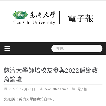
Skip
to
content
搜
尋
關
鍵
字:
慈濟大學師培校友參與2022偏鄉教
育論壇
2022 年 12 月 28 日
newsletter_admin
電子報
文
/
照片：慈濟大學師資培育中心