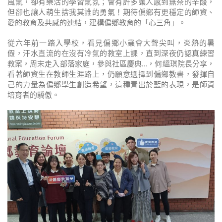
風氣，卻有樂活的學習氣氛；會有許多讓人感到無奈的辛酸，
但卻也讓人萌生捨我其誰的勇氣！期待偏鄉有更穩定的師資、
愛的教育及共感的連結，建構偏鄉教育的「心三角」。
從六年前一踏入學校，看見偏鄉小蟲會大聲尖叫，炎熱的暑
假，汗水直流的在沒有冷氣的教室上課，直到深夜仍認真練習
教案，周末走入部落家庭，參與社區慶典…，何縕琪院長分享，
看著師資生在教師生涯路上，仍願意選擇到偏鄉教書，發揮自
己的力量為偏鄉學生創造希望，這種青出於藍的表現，是師資
培育者的驕傲。