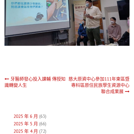
文
牙醫師發心投入課輔 傳授知
慈大原資中心參加111年東區暨
識轉變人生
專科區原住民族學生資源中心
章
聯合成果展
導
覽
2025 年 6 月
(63)
2025 年 5 月
(66)
2025 年 4 月
(72)