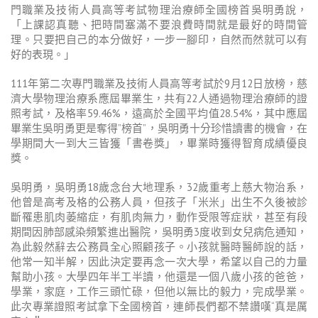
門職業及技術人員高等考試物理治療師全國榜首吳明勇說，
「上課認真聽、把時間塞滿不要浪費時間就是最好的時間管
理。只要把自己的本分做好，一步一腳印，自然而然就可以有
好的表現。」
111年第二次專門職業及技術人員高等考試於9月12日放榜，慈
濟大學物理治療系應屆畢業生，共有22人通過物理治療師的證
照考試，及格率59.46%，遠高於全國平均值28.54%，其中應屆
畢業生吳明勇更是奪得”榜首”，吳明勇十分珍惜讀書的機會，在
學期間大一到大三皆獲「書卷獎」，畢業時獲得智育成績優良
獎。
吳明勇，吳明勇
18
歲念台大地理系，
32
歲重考上慈大物治系，
他曾是高考及格的公務人員，但孩子「米米」出生不久後被診
斷罹患肌肉萎縮症，有肌肉無力，動作受限等症狀，甚至有段
期間因肺部感染頻繁進出醫院，吳明勇3度收到女兒病危通知，
為此毅然辭去公務員全心照顧孩子。小孩就醫時醫師說的話，
他常一知半解，因此決定要再念一次大學，希望以自己的力量
幫助小孩。大學四年半工半讀，他還是一個八歲小孩的爸爸，
學業，家庭，工作三頭忙碌，但他以無比的毅力，完成學業。
此次專業證照考試拿下全國榜首，連師長們都不禁讚嘆
“
真是厲