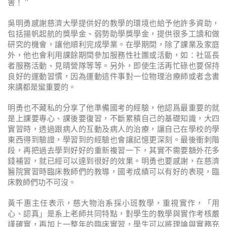
害！＂
吳明勇感謝慈濟大學提供好的教學的環境也給予他許多資助，
包括揚帆起航的獎學金、弱勢助學獎學金，提供很多工讀和做
研究的機會，讓他順利完成學業。在學期間，除了課業及家庭
外，他也會利用課餘期間參加服務性社團或活動，如：社區長
者服務活動、見晴營隊等等。另外，即使生活再忙碌也要保持
良好的運動習慣，因為運動這件事對一位物理治療師或者念書
來講都是蠻重要的。
明勇也不藏私的分享了他準備國考的經驗，他認爲最重要的就
是上課要專心、課後要復習，不斷累積自己的基礎知識，大四
實習時，透過跟病人的互動及病人的治療，讓自己在學校的學
東西得到驗證，學習到的經驗也會讓記憶更深刻。最後衝刺階
段，再把過去學到好好的重新複習一下，其實不需要額外花多
錢補習，就已經可以達到很好的效果。明勇也要感謝，在慈濟
醫院實習時臨床教師們的教導，國考成績可以有好的表現，臨
床教師們功不可沒。
黃千惠主任表示，慈大物治系採小班教學，重視實作，「用
心、認真」是系上老師共同特點，對學生的教學與實作考核嚴
謹確實，再加上一整年的臨床實習，學生可以將理論與實務充