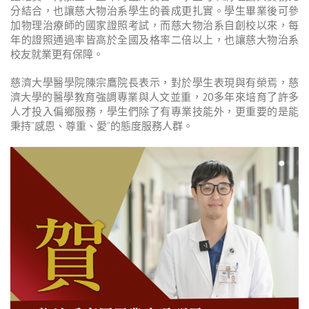
分結合，也讓慈大物治系學生的養成更扎實。學生畢業後可參
加物理治療師的國家證照考試，而慈大物治系自創校以來，每
年的證照通過率皆高於全國及格率二倍以上，也讓慈大物治系
校友就業更有保障。
慈濟大學醫學院陳宗鷹院長表示，對於學生表現與有榮焉，慈
濟大學的醫學教育強調專業與人文並重，20多年來培育了許多
人才投入偏鄉服務，學生們除了有專業技能外，更重要的是能
秉持”感恩、尊重、愛”的態度服務人群。