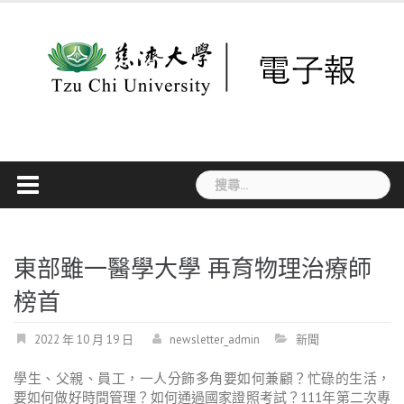
Skip
to
content
搜
尋
關
鍵
字:
東部雖一醫學大學 再育物理治療師
榜首
2022 年 10 月 19 日
newsletter_admin
新聞
學生、父親、員工，一人分飾多角要如何兼顧？忙碌的生活，
要如何做好時間管理？如何通過國家證照考試？111年第二次專