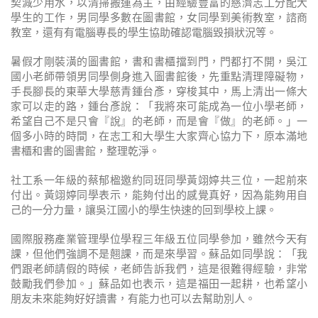
契減少用水，以清掃搬運為主，由經驗豐富的慈濟志工分配大
學生的工作，男同學多數在圖書館，女同學到美術教室，諮商
教室，還有有電腦專長的學生協助確認電腦毀損狀況等。
暑假才剛裝潢的圖書館，書和書櫃擋到門，門都打不開，吳江
國小老師帶領男同學側身進入圖書館後，先重點清理障礙物，
手長腳長的東華大學慈青鍾台彥，穿梭其中，馬上清出一條大
家可以走的路，鍾台彥說：「我將來可能成為一位小學老師，
希望自己不是只會『說』的老師，而是會『做』的老師。」一
個多小時的時間，在志工和大學生大家齊心協力下，原本滿地
書櫃和書的圖書館，整理乾淨。
社工系一年級的蔡郁楹邀約同班同學黃翊婷共三位，一起前來
付出。黃翊婷同學表示，能夠付出的感覺真好，因為能夠用自
己的一分力量，讓吳江國小的學生快速的回到學校上課。
國際服務產業管理學位學程三年級五位同學參加，雖然今天有
課，但他們強調不是翹課，而是來學習。蘇品如同學說：「我
們跟老師請假的時候，老師告訴我們，這是很難得經驗，非常
鼓勵我們參加。」蘇品如也表示，這是福田一起耕，也希望小
朋友未來能夠好好讀書，有能力也可以去幫助別人。