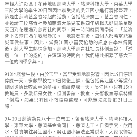
年輕人進災區！花蓮地區慈濟大學，慈濟科技大學，東華大學
三所大學的學生20日到因地震受災的吳江國小進行清掃整理，
這是由慈濟基金會發起的活動，包括慈濟志工，基金會同仁，
並邀請三校慈青社參加慈濟大學兒家系四年級楊思妤同學星期
天回到花蓮遇到慈青社的同學，第一時間就問同學說：「慈濟
會下去幫忙嗎？我想參加。」地震發生後，每個人都希望能為
災區做些事，因此，當吳江國小需要協助的訊息在學校傳開
後，慈大學生熱情參加。慈濟大學慈青社社長林俐萱說：「透
過一位一位的邀約，在短短的時間內，我們總共招募了慈大三
十位的同學參與。」
918地震發生後，由於玉里，富里受到地震影響，因此19日停班
停課一天，多數學校在20日恢復上課，但包括吳江國小等還有
幾間災情比較嚴重的學校，繼續停課一天，吳江國小只有15位
教職員，多數都是女性，但圖書館，教室，美術教室等桌椅櫃
子倒塌，如果只有國小教職員整理，可能無法如期於21日上
課。
9月20日慈濟動員八十一位志工，包含慈濟大學、慈濟科技大
學、東華大學、慈濟基金會同仁、慈濟志工。自備手套、飲用
水、餐食前往吳江國小，吳江國小無法正常供水，大家取得默