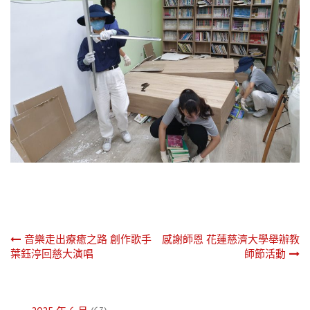
文
音樂走出療癒之路 創作歌手
感謝師恩 花蓮慈濟大學舉辦教
葉鈺渟回慈大演唱
師節活動
章
導