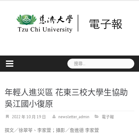
Skip
to
content
搜
尋
關
鍵
字:
年輕人進災區 花東三校大學生協助
吳江國小復原
2022 年 10 月 19 日
newsletter_admin
電子報
撰文／徐翠苓、李家萓；攝影／詹進德 李家萓