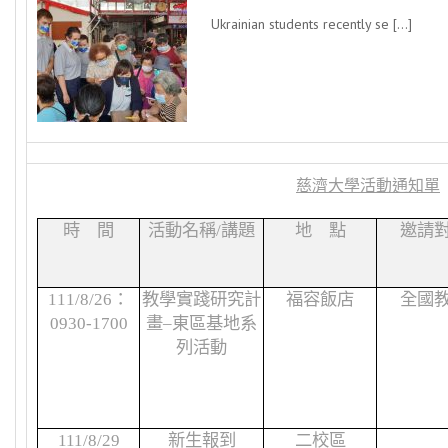
Ukrainian students recently se […]
慈濟大學活動通知單
時 間
活動名稱
/
講題
地 點
邀請
111/8/26
：
教學實踐研究計
福容飯店
全國
0930-1700
畫
–
東區基地系
列活動
111/8/29
新生報到
二校區