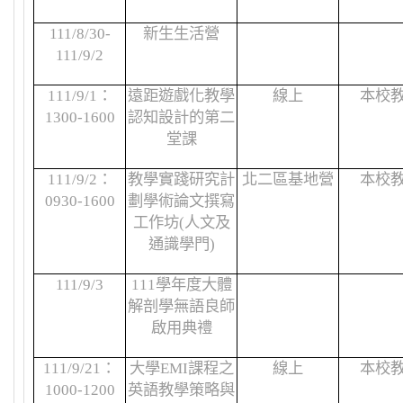
111/8/30-
新生生活營
111/9/2
111/9/1
：
遠距遊戲化教學
線上
本校
1300-1600
認知設計的第二
堂課
111/9/2
：
教學實踐研究計
北二區基地營
本校
0930-1600
劃學術論文撰寫
工作坊
(
人文及
通識學門
)
111/9/3
111
學年度大體
解剖學無語良師
啟用典禮
111/9/21
：
大學
EMI
課程之
線上
本校
1000-1200
英語教學策略與