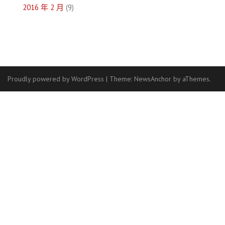
2016 年 2 月
(9)
Proudly powered by WordPress
|
Theme:
NewsAnchor
by aThemes.