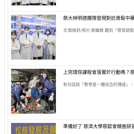
慈大林明德團隊發現對抗骨鬆中
文:葉綠舒/照片:曾繼鋒 聽到「骨質疏鬆
上完環保課程會落實於行動嗎？
有句話說「教學是一種信念的傳達」，但
準備好了 慈濟大學慈懿會精進研