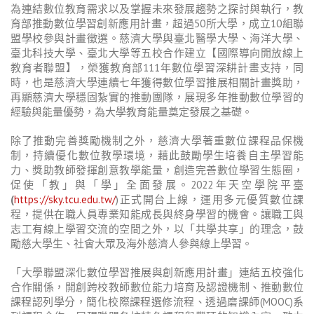
為連結數位教育需求以及掌握未來發展趨勢之探討與執行，教
育部推動數位學習創新應用計畫，超過50所大學，成立10組聯
盟學校參與計畫徵選。慈濟大學與臺北醫學大學、海洋大學、
臺北科技大學、臺北大學等五校合作建立【國際導向開放線上
教育者聯盟】，榮獲教育部111年數位學習深耕計畫支持，同
時，也是慈濟大學連續七年獲得數位學習推展相關計畫獎助，
再顯慈濟大學穩固紮實的推動團隊，展現多年推動數位學習的
經驗與能量優勢，為大學教育能量奠定發展之基礎。
除了推動完善獎勵機制之外，慈濟大學著重數位課程品保機
制，持續優化數位教學環境，藉此鼓勵學生培養自主學習能
力、獎助教師發揮創意教學能量，創造完善數位學習生態圈，
促使「教」與「學」全面發展。2022年天空學院平臺
(
https://sky.tcu.edu.tw/
)正式開台上線，運用多元優質數位課
程，提供在職人員專業知能成長與終身學習的機會。讓職工與
志工有線上學習交流的空間之外，以「共學共享」的理念，鼓
勵慈大學生、社會大眾及海外慈濟人參與線上學習。
「大學聯盟深化數位學習推展與創新應用計畫」連結五校強化
合作關係，開創跨校教師數位能力培育及認證機制、推動數位
課程認列學分，簡化校際課程選修流程、透過磨課師(MOOC)系