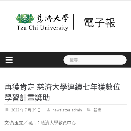
Skip
to
content
搜
尋
關
鍵
字:
再獲肯定 慈濟大學連續七年獲數位
學習計畫獎助
2022 年 7 月 29 日
newsletter_admin
新聞
文:黃玉雯／照片：慈濟大學教資中心