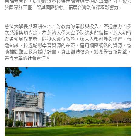
列課程合作，展現聯盟各校特色課程與豐碩的知識內容，致力
於國際各平臺上架與國際接軌，拓展台灣數位課程影響力。
慈濟大學長期深耕在地，對教育的奉獻與投入，不遺餘力。多
次榮獲獎項肯定，為慈濟大學天空學院進步的指標，慈大期待
與各領域教育者一同投入數位教學，讓人人都可參與學習、傳
遞知識，拉近城鄉學習資源的差距，運用網際網路的資源，協
助推動難民教育援助計畫，真正翻轉教育，點亮學習新希望，
善盡大學的社會責任。