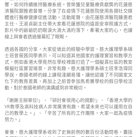
響，如何持續維持醫療系統。曾榮獲兒童醫療貢獻獎的花蓮慈
濟醫院鄭雅君督導，分享了在疫情下花蓮慈院使用各類社交媒
體進行醫療健康促進活動。活動尾聲，由花蓮慈濟醫院鍾惠君
主任、王淑貞副主任帶大家看花蓮慈院的遠距安寧照護方式，
影片中的爺爺奶奶眼淚大滴大滴的落下，牽著大家的心，也讓
線上與會者透過螢幕紅了眼眶。
透過各國的分享，大家從彼此的經驗中學習，慈大護理學系碩
士班曾筱茜同學表示，可以知道其他國家的護理實習和教學方
式，例如香港大學竟然在學校裡面打造了一個擬真社區的教室
模擬社區實習場景，非常有趣。慈大護理學系碩士班李浩瑋同
學說，泰國老師的線上課程淺顯易懂，讓他認識了不同國家文
化下的教育差異，再加上之前曾參加馬希竇學校的假日學校活
動，對於泰國老師的演講感到非常親切。
「謝謝主辦單位!」、「研討會很用心的規劃!」、「香港大學的
VR教學及高科技病人非常厲害有趣，希望未來也可以運用在自
己的教學上。」、「辛苦了所有的工作團隊，大家一起為疫情
努力。」
會後，慈大護理學系收到了史無前例的數百份活動問卷，囊括