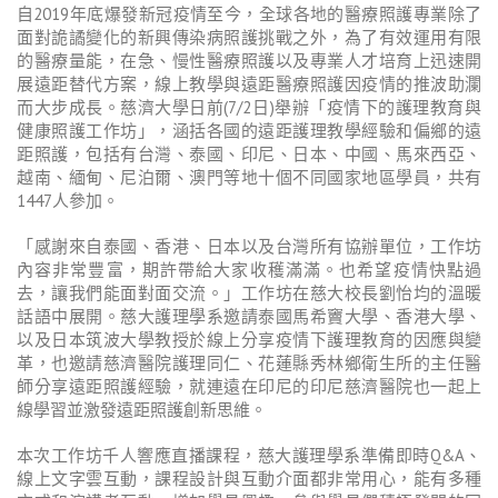
自2019年底爆發新冠疫情至今，全球各地的醫療照護專業除了
面對詭譎變化的新興傳染病照護挑戰之外，為了有效運用有限
的醫療量能，在急、慢性醫療照護以及專業人才培育上迅速開
展遠距替代方案，線上教學與遠距醫療照護因疫情的推波助瀾
而大步成長。慈濟大學日前(7/2日)舉辦「疫情下的護理教育與
健康照護工作坊」，涵括各國的遠距護理教學經驗和偏鄉的遠
距照護，包括有台灣、泰國、印尼、日本、中國、馬來西亞、
越南、緬甸、尼泊爾、澳門等地十個不同國家地區學員，共有
1447人參加。
「感謝來自泰國、香港、日本以及台灣所有協辦單位，工作坊
內容非常豐富，期許帶給大家收穫滿滿。也希望疫情快點過
去，讓我們能面對面交流。」工作坊在慈大校長劉怡均的溫暖
話語中展開。慈大護理學系邀請泰國馬希竇大學、香港大學、
以及日本筑波大學教授於線上分享疫情下護理教育的因應與變
革，也邀請慈濟醫院護理同仁、花蓮縣秀林鄉衛生所的主任醫
師分享遠距照護經驗，就連遠在印尼的印尼慈濟醫院也一起上
線學習並激發遠距照護創新思維。
本次工作坊千人響應直播課程，慈大護理學系準備即時Q&A、
線上文字雲互動，課程設計與互動介面都非常用心，能有多種