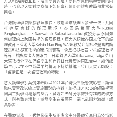
方式和演講者互動、增加學員興趣。參與學員們積極發問的同
時，也發現大家對於疫情下如何進行遠距照護與教學都非常有
興趣。
台灣護理學會陳靜敏理事長，鼓勵全球護理人發聲一致，共同
打造更良好的護理環境。泰國馬希竇大學Rudee
Pungbangkadee、Saowaluck Sukpattanasrikul教授分享泰國如
何辦理線上跨國共學的護理課程，讓大家認識泰國文化下的護
理教育。香港大學Kelvin Man Ping WANG教授介紹該校豐富的護
理高科技擬真教學的環境與實務，像是模擬社區、VR護理教學
等等，讓與會者大開眼界。日本筑波大學Shibayama, Taiga 柴山
大賀教授分享在保護學生和進行替代實習的兩難當中，如何讓
學生可以在不中斷學業的情況下持續精進。柴山大賀老師說：
「疫情正是一次護理教育的轉機」。
慈大護理學系吳婉如老師以2021年台灣受三級警戒影響，護理
臨床實習改以線上實施面對的挑戰，並提出Dr. Kolb的經驗學習
圈與主動學習概念的整合，吳婉如老師分享許多有趣的教學方
式，還有熱身活動，激發學生在螢幕另一端也能腦力激盪，認
真學習。
在醫療實務上，秀林鄉衛生所田惠文主任醫師分享因為疫情影