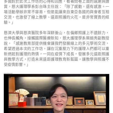
多國對於此次工作坊的心得和回應，看著問卷上面的感謝與讚
賞，慈大護理學系彭台珠主任說：「除了感動，還有感激。一
場活動舉辦非常不容易，但是能讓來自東亞各國的與會者互相
交流，也激發了線上教學、遠距照護的火花，是非常寶貴的經
驗。」
慈濟大學與慈濟醫院多年深耕後山，在偏鄉照護上不遺餘力，
也伸長觸角，接觸國際醫療新知，慈大護理學系蔡娟秀副教授
說，「感謝教育部提供機會讓我們發展線上的多元學術交流，
希望透過本次的工作坊，讓在沉重壓力下的護理人們都可以重
新燃起對護理的熱情，一同在疫情下成長，發展多元遠距照護
與教學方式，打造未來遠距護理教育新藍圖，讓教學與照護不
受疫情影響。」