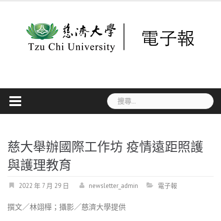
Skip
to
content
搜
尋
關
鍵
字:
慈大舉辦國際工作坊 疫情遠距照護
與護理教育
2022 年 7 月 29 日
newsletter_admin
電子報
撰文／林翊樺；攝影／慈濟大學提供