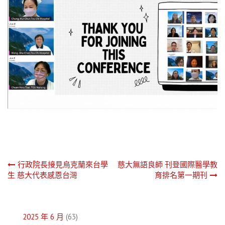
文
行政院長接見烏克蘭來台學
慈大無語良師 刊登國際醫學教
生 慈大代表感恩台灣
育排名第一期刊
章
導
2025 年 6 月
(63)