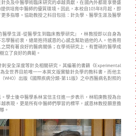
在針灸及中醫學術臨床研究的卓越貢獻，在國內外都是享譽盛
提供培育中醫師的優質環境。因此，本校自103年8月起，即
才更多指導。協助教授之科目包括：針灸學、醫學生涯及醫學
的醫學生涯-從醫學生到臨床教學研究』，林教授即以自身為
不忘學醫初衷，總是抱持感恩的心感念幫助過他的人。他善用
人之間有著良好的醫病關係；在學術研究上，有豐碩的醫學成
樹立了良好的典範。
全深度等針灸相關研究，其編著的書籍《Experimental
出版集團出版，為全世界目前唯一一本英文版實驗針灸學的教科書，而他主
WHO）出版《國際疾病分類-第11版》之中西醫病名對照的
焉。學士後中醫學系林宜信主任進一步表示，林昭庚教授為台
卓越表現，更是所有中醫師們學習的標竿，感恩林教授願意擔
導。