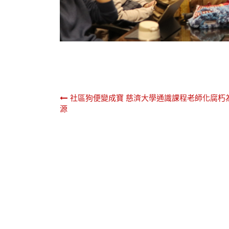
文
社區狗便變成寶 慈濟大學通識課程老師化腐朽
源
章
導
覽