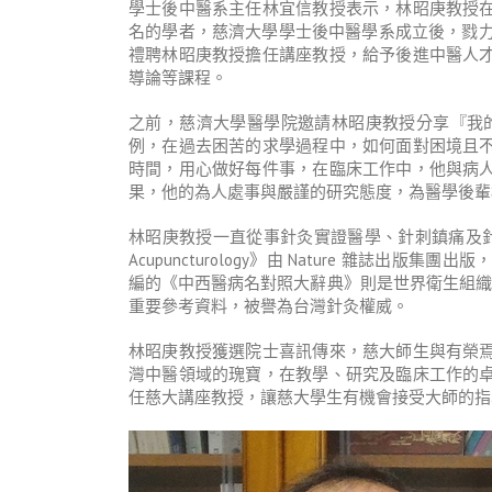
學士後中醫系主任林宜信教授表示，林昭庚教授
名的學者，慈濟大學學士後中醫學系成立後，戮力
禮聘林昭庚教授擔任講座教授，給予後進中醫人
導論等課程。
之前，慈濟大學醫學院邀請林昭庚教授分享『我
例，在過去困苦的求學過程中，如何面對困境且
時間，用心做好每件事，在臨床工作中，他與病
果，他的為人處事與嚴謹的研究態度，為醫學後輩
林昭庚教授一直從事針灸實證醫學、針刺鎮痛及針刺安
Acupuncturology》由 Nature 雜誌
編的《中西醫病名對照大辭典》則是世界衛生組織（
重要參考資料，被譽為台灣針灸權威。
林昭庚教授獲選院士喜訊傳來，慈大師生與有榮
灣中醫領域的瑰寶，在教學、研究及臨床工作的
任慈大講座教授，讓慈大學生有機會接受大師的指