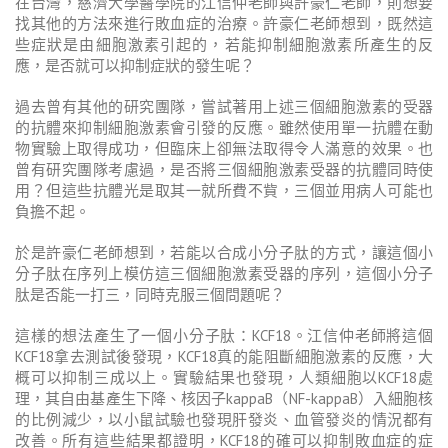
在台灣，慈濟大學醫學院的江信仲老師與許豪仁老師，則想要
找其他的方法來進行敗血症的治療。許豪仁老師想到，既然這
些症狀是由細胞激素引起的，若能抑制細胞激素所產生的反
應，是否就可以抑制症狀的發生呢？
過去曾有其他的研究團隊，嘗試著用上述三個細胞激素的受器
的抗體來抑制細胞激素會引發的反應。雖然使用單一抗體在動
物實驗上取得成功，但臨床上卻無法取得令人滿意的效果。也
曾有研究團隊考慮過，是否將三個細胞激素受器的抗體同時使
用？但這些抗體光是取其一就所費不貲，三個並用病人可能也
負擔不起。
於是許豪仁老師想到，若能以合成小分子肽的方式，讓這個小
分子肽在序列上模仿這三個細胞激素受器的序列，這個小分子
肽是否能一打三，同時克服三個問題呢？
這樣的想法產生了一個小分子肽：KCF18。江信仲老師將這個
KCF18拿去測試後發現，KCF18真的能阻斷細胞激素的反應，大
概可以抑制三成以上。實驗結果也發現，人類細胞以KCF18處
理，其自由基產生下降、核因子kappaB（NF-kappaB）入細胞核
的比例減少，以小鼠試驗也發現肝發炎、血管發炎的情況都有
改善。所有這些結果都證明，KCF18的確可以抑制敗血症的症