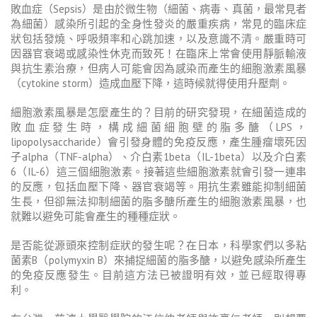
敗血症（Sepsis）是由於微生物（細菌、病毒、真菌，最常見者
為細菌）感染所引起的全身性發炎的嚴重疾病，常見的臨床症
狀包括發燒、呼吸頻率和心跳加速，以及意識不清。嚴重時可
因器官衰竭或感染性休克而致死！在臨床上常會使用靜脈輸液
與抗生素治療，但病人可能會因為感染而產生的細胞激素風暴
（cytokine storm）造成血壓下降，這時候就得使用升壓劑。
細胞激素風暴是怎麼產生的？目前的研究發現，在細菌造成的
敗血症發生時，構成細菌細胞壁的脂多醣（LPS，
lipopolysaccharide）會引發身體的免疫反應，產生腫瘤壞死因
子alpha（TNF-alpha）、介白素1beta（IL-1beta）以及介白素
6（IL-6）這三個細胞激素。接著這些細胞激素就會引發一連串
的反應，包括血壓下降、器官衰竭等。用抗生素雖能抑制細菌
生長，但卻無法抑制細菌的脂多醣所產生的細胞激素風暴，也
就難以避免可能會產生的種種症狀。
是否能從源頭來控制症狀的發生呢？在日本，科學家們以多粘
菌素B（polymyxin B）來捕捉細菌的脂多醣，以避免感染所產生
的免疫反應發生。目前這方法已被證明有效，並已經取得專
利。