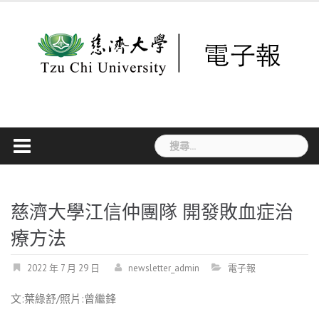
Skip
to
content
搜
尋
關
鍵
字:
慈濟大學江信仲團隊 開發敗血症治
療方法
2022 年 7 月 29 日
newsletter_admin
電子報
文:葉綠舒/照片:曾繼鋒